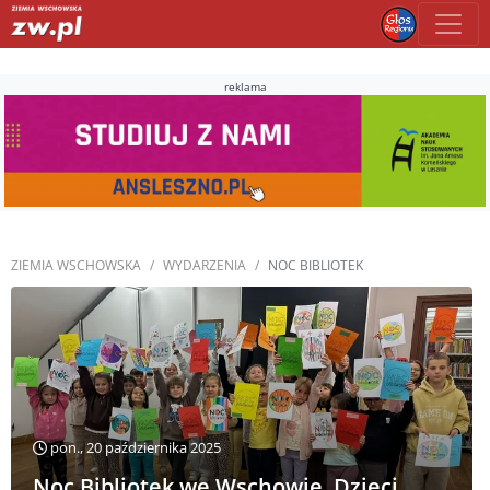
reklama
ZIEMIA WSCHOWSKA
WYDARZENIA
NOC BIBLIOTEK
pon., 20 października 2025
Noc Bibliotek we Wschowie. Dzieci