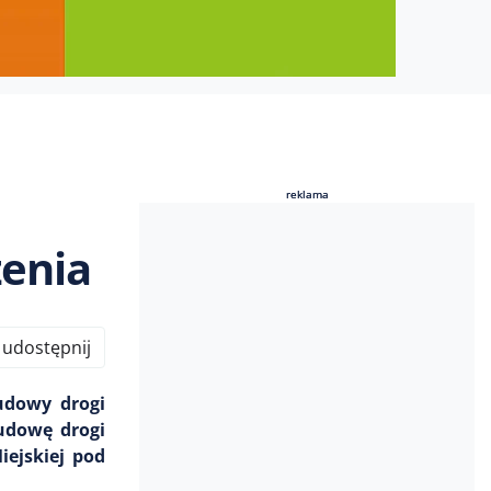
reklama
reklama
zenia
udostępnij
udowy drogi
budowę drogi
iejskiej pod