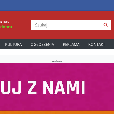
IETRZA
 dobra
KULTURA
OGŁOSZENIA
REKLAMA
KONTAKT
reklama