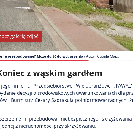
bacz galerię zdjęć
tanie przebudowane? Może dojść do wyburzenia
/ Autor: Google Maps
Koniec z wąskim gardłem
jego imieniu Przedsiębiorstwo Wielobranżowe „FAWAL
 wydanie decyzji o środowiskowych uwarunkowaniach dla pr
ów". Burmistrz Cezary Sadrakuła poinformował radnych, że
poszerzenie i przebudowa niebezpiecznego skrzyżowani
jednej z nieruchomości przy skrzyżowaniu.