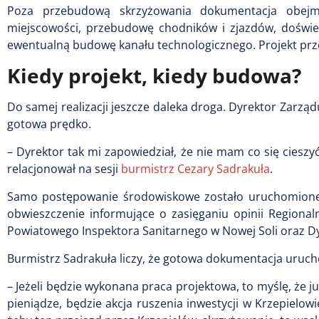
Poza przebudową skrzyżowania dokumentacja obej
miejscowości, przebudowę chodników i zjazdów, doświet
ewentualną budowę kanału technologicznego. Projekt prz
Kiedy projekt, kiedy budowa?
Do samej realizacji jeszcze daleka droga. Dyrektor Zarz
gotowa prędko.
– Dyrektor tak mi zapowiedział, że nie mam co się ciesz
relacjonował na sesji
burmistrz Cezary Sadrakuła
.
Samo postępowanie środowiskowe zostało uruchomione 1
obwieszczenie informujące o zasięganiu opinii Region
Powiatowego Inspektora Sanitarnego w Nowej Soli oraz Dy
Burmistrz Sadrakuła liczy, że gotowa dokumentacja urucho
– Jeżeli będzie wykonana praca projektowa, to myślę, że j
pieniądze, będzie akcja ruszenia inwestycji w Krzepielowi