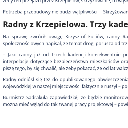
żeby ten przejazd przez Krzepielów, skrzyżowanie, to wąsk
Potrzeba przebudowy nie budzi wątpliwości. – Skrzyżowani
Radny z Krzepielowa. Trzy kade
Na sprawę zwrócił uwagę Krzysztof Łuciów, radny Ra
społecznościowych napisał, że temat drogi porusza od trz
– Jako radny już od trzech kadencji konsekwentnie po
interpelacje dotyczące bezpieczeństwa mieszkańców or
piszę tego, by się chwalić, ale żeby pokazać, że od lat wal
Radny odniósł się też do opublikowanego obwieszczenia
wojewódzkiej w naszej miejscowości faktycznie ruszył – 
Burmistrz Sadrakuła zapowiedział, że będzie monitorow
można mieć wgląd do tak zwanej pracy projektowej – powi