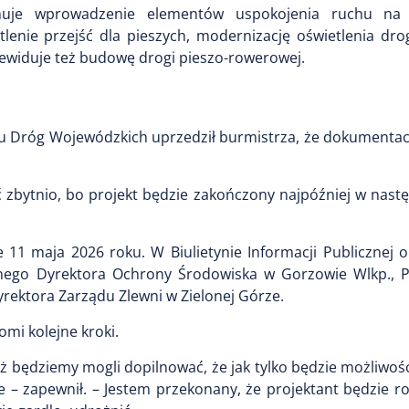
muje wprowadzenie elementów uspokojenia ruchu na
lenie przejść dla pieszych, modernizację oświetlenia dr
ewiduje też budowę drogi pieszo-rowerowej.
ądu Dróg Wojewódzkich uprzedził burmistrza, że dokumentac
yć zbytnio, bo projekt będzie zakończony najpóźniej w nas
1 maja 2026 roku. W Biulietynie Informacji Publicznej 
alnego Dyrektora Ochrony Środowiska w Gorzowie Wlkp.,
rektora Zarządu Zlewni w Zielonej Górze.
mi kolejne kroki.
uż będziemy mogli dopilnować, że jak tylko będzie możliwość
e – zapewnił. – Jestem przekonany, że projektant będzie ro