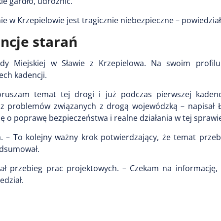
ie gardło, udrożnić.
e w Krzepielowie jest tragicznie niebezpieczne – powiedział
ncje starań
dy Miejskiej w Sławie z Krzepielowa. Na swoim profi
ech kadencji.
ruszam temat tej drogi i już podczas pierwszej kadenc
az problemów związanych z drogą wojewódzką – napisał Ł
czę o poprawę bezpieczeństwa i realne działania w tej sprawi
. – To kolejny ważny krok potwierdzający, że temat prze
podsumował.
ał przebieg prac projektowych. – Czekam na informację, 
edział.