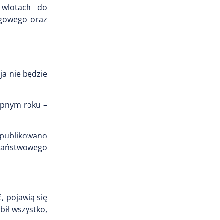
 wlotach do
ogowego oraz
ja nie będzie
tępnym roku –
opublikowano
 Państwowego
, pojawią się
bił wszystko,