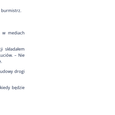
 burmistrz.
lu w mediach
ji składałem
uciów. – Nie
e.
budowy drogi
kiedy będzie