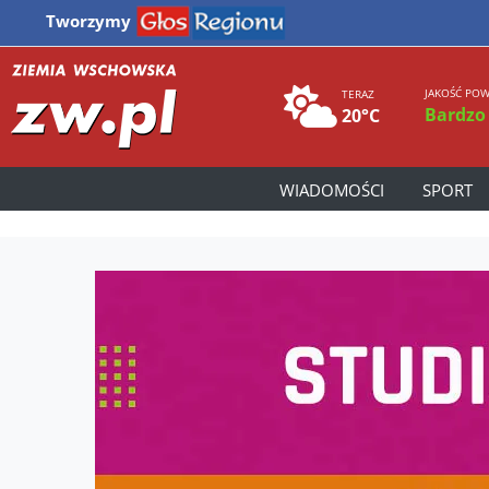
Tworzymy
JAKOŚĆ POW
TERAZ
Bardzo
20°C
WIADOMOŚCI
SPORT