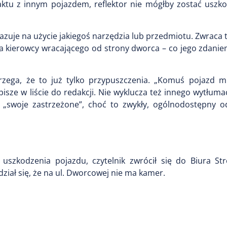
taktu z innym pojazdem, reflektor nie mógłby zostać uszk
azuje na użycie jakiegoś narzędzia lub przedmiotu. Zwraca 
a kierowcy wracającego od strony dworca – co jego zdanie
trzega, że to już tylko przypuszczenia. „Komuś pojazd m
pisze w liście do redakcji. Nie wyklucza też innego wytłum
k „swoje zastrzeżone”, choć to zwykły, ogólnodostępny od
szkodzenia pojazdu, czytelnik zwrócił się do Biura Str
ział się, że na ul. Dworcowej nie ma kamer.