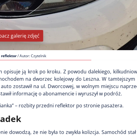
bacz galerię zdjęć
 reflektor
/ Autor: Czytelnik
ym opisuje ją krok po kroku. Z powodu dalekiego, kilkudni
amochodem na dworzec kolejowy do Leszna. W tamtejszym B
 auto zostawił na ul. Dworcowej, w wolnym miejscu naprze
stawił informację o abonamencie i wyruszył w podróż.
ianka” – rozbity przedni reflektor po stronie pasażera.
padek
cenie dowodzą, że nie była to zwykła kolizcja. Samochód st