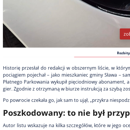
zo
Rozbity
Historię przesłał do redakcji w obszernym liście, w któr
pociągiem pojechał – jako mieszkaniec gminy Sława – s
Płatnego Parkowania wykupił pięciodniowy abonament, a
gier. Zgodnie z otrzymaną w biurze instrukcją za szybą zo
Po powrocie czekała go, jak sam to ujął, „przykra niespodz
Poszkodowany: to nie był przy
Autor listu wskazuje na kilka szczegółów, które w jego o