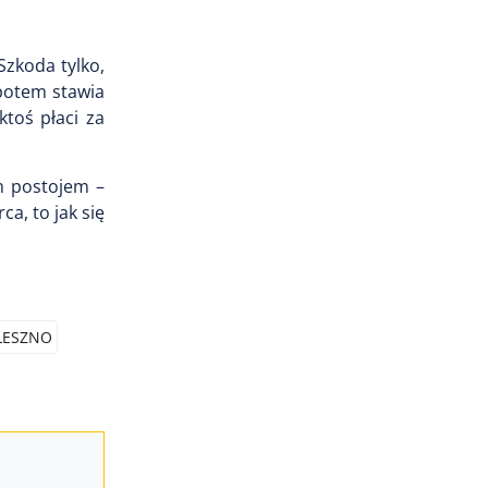
zkoda tylko,
 potem stawia
ktoś płaci za
ym postojem –
a, to jak się
LESZNO