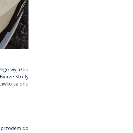
owego wyjazdu
iurze Strefy
ciwko salonu
ał przodem do