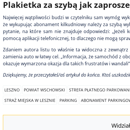
Plakietka za szybą jak zaprosz
Najwięcej wątpliwości budzi w czytelniku sam wymóg wyk
że wykupując abonament kilkudniowy należy za szybą wykł
pytanie, na które sam nie znajduje odpowiedzi: „Jeżeli k
pomocą aplikacji telefonicznej, to dlaczego nie mogą spr
Zdaniem autora listu to właśnie ta widoczna z zewnątrz
zamienia auto w łatwy cel. „Informacja, że samochód z obcą
okazuje wymarzona okazja dla takich frustratów i wandal
Dziękujemy, że przeczytałeś/aś artykuł do końca. Ktoś uszkodzi
LESZNO
POWIAT WSCHOWSKI
STREFA PŁATNEGO PARKOWAN
STRAŻ MIEJSKA W LESZNIE
PARKING
ABONAMENT PARKINGO
Widzia