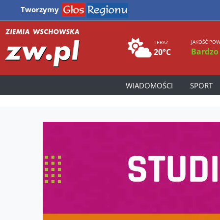
Tworzymy
JAKOŚĆ POW
TERAZ
Bardzo
20°C
WIADOMOŚCI
SPORT