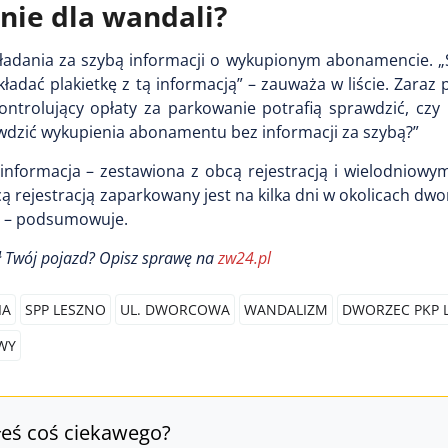
enie dla wandali?
ładania za szybą informacji o wykupionym abonamencie. „S
adać plakietkę z tą informacją” – zauważa w liście. Zaraz
ontrolujący opłaty za parkowanie potrafią sprawdzić, czy 
awdzić wykupienia abonamentu bez informacji za szybą?”
 informacja – zestawiona z obcą rejestracją i wielodniow
 rejestracją zaparkowany jest na kilka dni w okolicach dworc
i” – podsumowuje.
ł Twój pojazd
? Opisz sprawę na
zw24.pl
IA
SPP LESZNO
UL. DWORCOWA
WANDALIZM
DWORZEC PKP 
WY
łeś coś ciekawego?