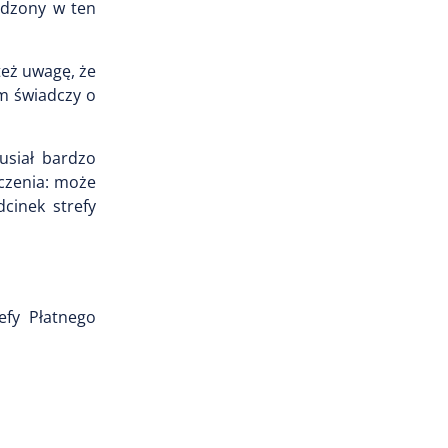
odzony w ten
też uwagę, że
m świadczy o
usiał bardzo
aczenia: może
cinek strefy
efy Płatnego