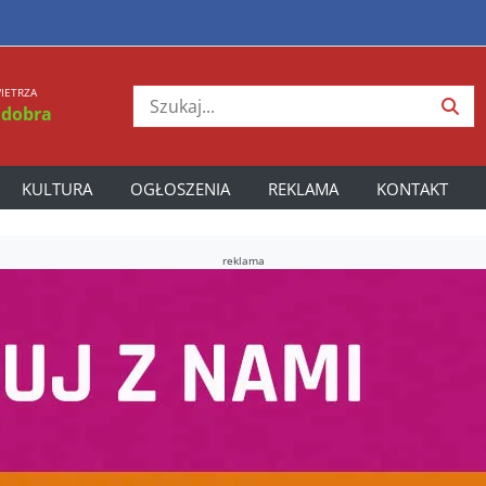
IETRZA
 dobra
KULTURA
OGŁOSZENIA
REKLAMA
KONTAKT
reklama