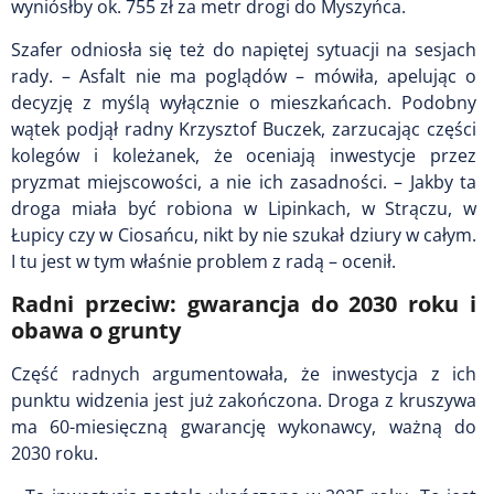
wyniósłby ok. 755 zł za metr drogi do Myszyńca.
Szafer odniosła się też do napiętej sytuacji na sesjach
rady. – Asfalt nie ma poglądów – mówiła, apelując o
decyzję z myślą wyłącznie o mieszkańcach. Podobny
wątek podjął radny Krzysztof Buczek, zarzucając części
kolegów i koleżanek, że oceniają inwestycje przez
pryzmat miejscowości, a nie ich zasadności. – Jakby ta
droga miała być robiona w Lipinkach, w Strączu, w
Łupicy czy w Ciosańcu, nikt by nie szukał dziury w całym.
I tu jest w tym właśnie problem z radą – ocenił.
Radni przeciw: gwarancja do 2030 roku i
obawa o grunty
Część radnych argumentowała, że inwestycja z ich
punktu widzenia jest już zakończona. Droga z kruszywa
ma 60-miesięczną gwarancję wykonawcy, ważną do
2030 roku.