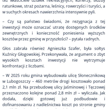
też właściciele działek rekreacyjnych, kurierzy, służby
ratunkowe, straż pożarna, leśnicy, rowerzyści i turyści, a
w suchych okresach nawierzchnia intensywnie pyli.
– Czy są państwo świadomi, że rezygnacja z tej
inwestycji może oznaczać utratę dostępnych środków
zewnętrznych i konieczność poniesienia wyższych
kosztów przez gminę w przyszłości? – pytała radnych.
Głos zabrała również Agnieszka Szafer, była sołtys
Kuźnicy Głogowskiej. Przekonywała, że argument o zbyt
wysokich kosztach inwestycji nie wytrzymuje
konfrontacji z liczbami.
– W 2025 roku gmina wybudowała ulicę Słonecznikową
w Lubogoszczy – 460 metrów drogi kosztowało ponad
2,1 mln zł. Na przebudowę ulicy Jaśminowej i Tęczowej
przeznaczono kolejne ponad 2,8 mln zł – wyliczała. Jak
dodała, dzięki gotowej już podbudowie i
dofinansowaniu z nadleśnictwa koszt po stronie gminy