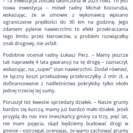
– Ta inwestycja została ukończona w 2025 roku. To jest
nowa inwestycja – mówił radny Michał Kociuruba,
wskazując, że w umowie z wykonawcą wpisano
ograniczenie prędkości do 30 km na godzinę. Jego
zdaniem pylenie nawierzchni to efekt przekraczania
tego limitu przez kierowców, a problem rozwiązałby
znak drogowy, nie asfalt.
Podobnie oceniał radny Łukasz Perz. – Mamy jeszcze
tak naprawdę 4 lata gwarancji na tę drogę – zaznaczył,
wskazując, na „super” stan nawierzchni. Dodał również,
że łączny koszt przebudowy przekroczyłby 2 mln zł, a
dofinansowanie z nadleśnictwa pokryłoby tylko około
jednej trzeciej tej sumy.
Poruszył też kwestie sprzedaży działek. – Nasze grunty
bardzo się kurczą, mamy już bardzo mało działek. Jeżeli
przyjdą do nas inni mieszkańcy gminy za trzy, pięć lat,
nie mam pojęcia, skąd będziemy budować drogi w
gminie – ostrzegał, oceniając, że warto zachować grunty