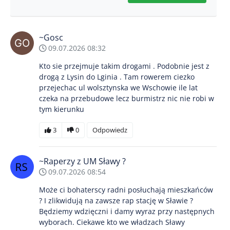
~Gosc
09.07.2026 08:32
Kto sie przejmuje takim drogami . Podobnie jest z
drogą z Lysin do Lginia . Tam rowerem ciezko
przejechac ul wolsztynska we Wschowie ile lat
czeka na przebudowe lecz burmistrz nic nie robi w
tym kierunku
3
0
Odpowiedz
~Raperzy z UM Sławy ?
09.07.2026 08:54
Może ci bohaterscy radni posłuchają mieszkańców
? I zlikwidują na zawsze rap stację w Sławie ?
Będziemy wdzięczni i damy wyraz przy następnych
wyborach. Ciekawe kto we władzach Sławy