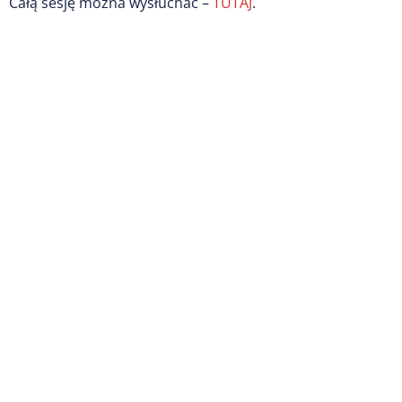
Całą sesję można wysłuchać –
TUTAJ
.