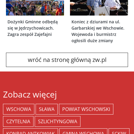
Dożynki Gminne odbędą
Koniec z dziurami na ul.
się w Jędrzychowicach.
Garbarskiej we Wschowie.
Zagra zespół Zajefajni
Wojewoda i burmistrz
ogłosili duże zmiany
wróć na stronę główną zw.pl
Zobacz więcej
WSCHOWA
SŁAWA
POWIAT WSCHOWSKI
CZYTELNIA
SZLICHTYNGOWA
KONRAD ANTKOWIAK
GMINA WSCHOWA
SCKIW