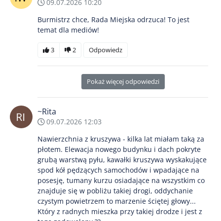
09.07.2026 10:20
Burmistrz chce, Rada Miejska odrzuca! To jest
temat dla mediów!
3
2
Odpowiedz
Pokaż więcej odpowiedzi
~Rita
09.07.2026 12:03
Nawierzchnia z kruszywa - kilka lat miałam taką za
płotem. Elewacja nowego budynku i dach pokryte
grubą warstwą pyłu, kawałki kruszywa wyskakujące
spod kół pędzących samochodów i wpadające na
posesję, tumany kurzu osiadające na wszystkim co
znajduje się w pobliżu takiej drogi, oddychanie
czystym powietrzem to marzenie ściętej głowy...
Który z radnych mieszka przy takiej drodze i jest z