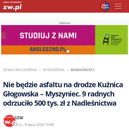
reklama
ZIEMIA WSCHOWSKA
WYDARZENIA
WIADOMOŚCI
Nie będzie asfaltu na drodze Kuźnica
Głogowska – Myszyniec. 9 radnych
odrzuciło 500 tys. zł z Nadleśnictwa
SZW
śr., 8 lipca 2026 19:46