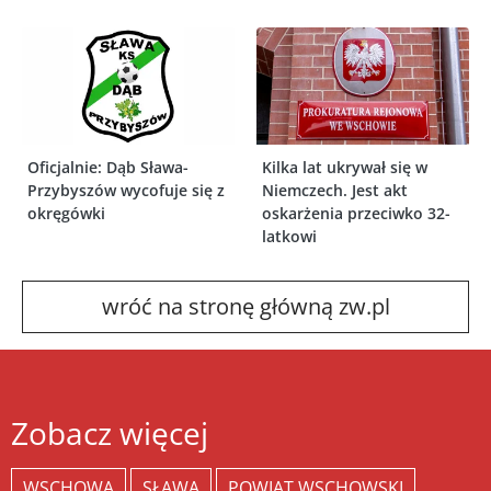
Oficjalnie: Dąb Sława-
Kilka lat ukrywał się w
Przybyszów wycofuje się z
Niemczech. Jest akt
okręgówki
oskarżenia przeciwko 32-
latkowi
wróć na stronę główną zw.pl
Zobacz więcej
WSCHOWA
SŁAWA
POWIAT WSCHOWSKI