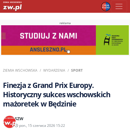
reklama
ZIEMIA WSCHOWSKA
WYDARZENIA
SPORT
Finezja z Grand Prix Europy.
Historyczny sukces wschowskich
mażoretek w Będzinie
SZW
pon., 15 czerwca 2026 15:22