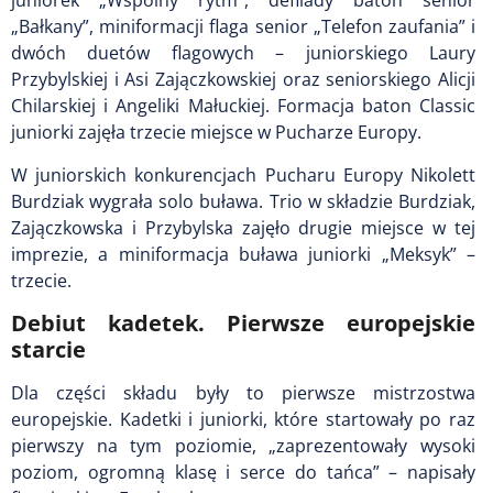
juniorek „Wspólny rytm”, defilady baton senior
„Bałkany”, miniformacji flaga senior „Telefon zaufania” i
dwóch duetów flagowych – juniorskiego Laury
Przybylskiej i Asi Zajączkowskiej oraz seniorskiego Alicji
Chilarskiej i Angeliki Małuckiej. Formacja baton Classic
juniorki zajęła trzecie miejsce w Pucharze Europy.
W juniorskich konkurencjach Pucharu Europy Nikolett
Burdziak wygrała solo buława. Trio w składzie Burdziak,
Zajączkowska i Przybylska zajęło drugie miejsce w tej
imprezie, a miniformacja buława juniorki „Meksyk” –
trzecie.
Debiut kadetek. Pierwsze europejskie
starcie
Dla części składu były to pierwsze mistrzostwa
europejskie. Kadetki i juniorki, które startowały po raz
pierwszy na tym poziomie, „zaprezentowały wysoki
poziom, ogromną klasę i serce do tańca” – napisały