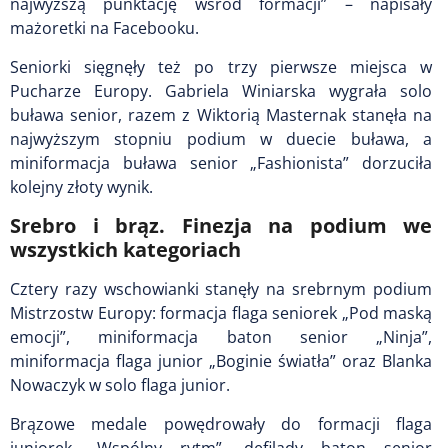
najwyższą punktację wśród formacji” – napisały
mażoretki na Facebooku.
Seniorki sięgnęły też po trzy pierwsze miejsca w
Pucharze Europy. Gabriela Winiarska wygrała solo
buława senior, razem z Wiktorią Masternak stanęła na
najwyższym stopniu podium w duecie buława, a
miniformacja buława senior „Fashionista” dorzuciła
kolejny złoty wynik.
Srebro i brąz. Finezja na podium we
wszystkich kategoriach
Cztery razy wschowianki stanęły na srebrnym podium
Mistrzostw Europy: formacja flaga seniorek „Pod maską
emocji”, miniformacja baton senior „Ninja”,
miniformacja flaga junior „Boginie światła” oraz Blanka
Nowaczyk w solo flaga junior.
Brązowe medale powędrowały do formacji flaga