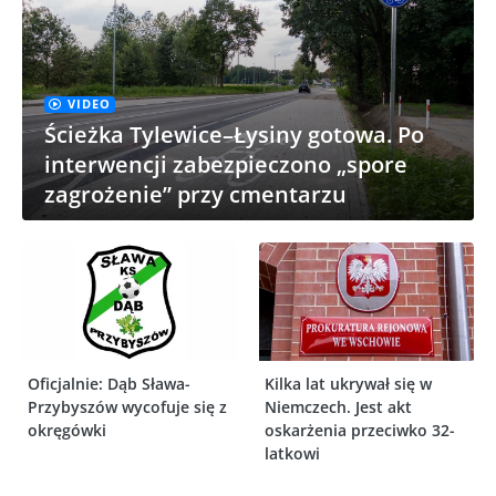
VIDEO
Ścieżka Tylewice–Łysiny gotowa. Po
interwencji zabezpieczono „spore
zagrożenie” przy cmentarzu
Oficjalnie: Dąb Sława-
Kilka lat ukrywał się w
Przybyszów wycofuje się z
Niemczech. Jest akt
okręgówki
oskarżenia przeciwko 32-
latkowi