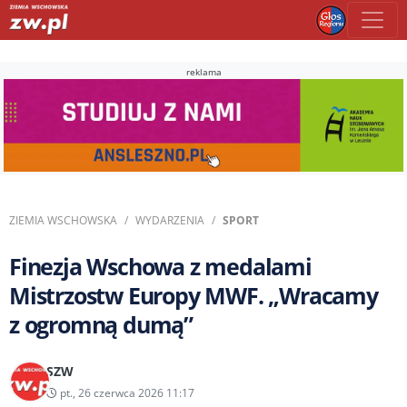
reklama
ZIEMIA WSCHOWSKA
WYDARZENIA
SPORT
Finezja Wschowa z medalami
Mistrzostw Europy MWF. „Wracamy
z ogromną dumą”
SZW
pt., 26 czerwca 2026 11:17