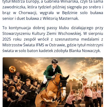
tytuł Mistrza Europy, a Gabriela Winiarska, czyli ta sama
zawodniczka, która tydzień później sięgnęła po srebro i
brąz w Chorwacji, wygrała w Będzinie solo buława
senior i duet buława z Wiktorią Masternak.
To kontynuacja dobrej passy klubu działającego przy
Stowarzyszeniu Kultury Ziemi Wschowskiej. W sierpniu
2025 roku zespół wrócił z szesnastoma medalami z
Mistrzostw Świata IFMS w Ostrawie, gdzie tytuł mistrzyni
świata w solo baton kadetek zdobyła Blanka Nowaczyk.