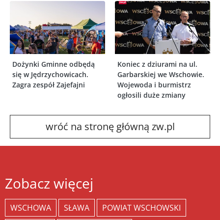
Dożynki Gminne odbędą
Koniec z dziurami na ul.
się w Jędrzychowicach.
Garbarskiej we Wschowie.
Zagra zespół Zajefajni
Wojewoda i burmistrz
ogłosili duże zmiany
wróć na stronę główną zw.pl
Zobacz więcej
WSCHOWA
SŁAWA
POWIAT WSCHOWSKI