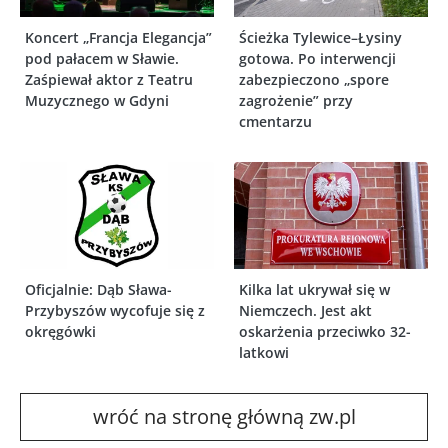
Koncert „Francja Elegancja”
Ścieżka Tylewice–Łysiny
pod pałacem w Sławie.
gotowa. Po interwencji
Zaśpiewał aktor z Teatru
zabezpieczono „spore
Muzycznego w Gdyni
zagrożenie” przy
cmentarzu
Oficjalnie: Dąb Sława-
Kilka lat ukrywał się w
Przybyszów wycofuje się z
Niemczech. Jest akt
okręgówki
oskarżenia przeciwko 32-
latkowi
wróć na stronę główną zw.pl