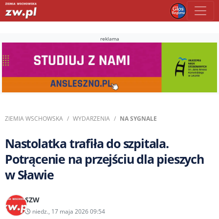
reklama
ZIEMIA WSCHOWSKA
WYDARZENIA
NA SYGNALE
Nastolatka trafiła do szpitala.
Potrącenie na przejściu dla pieszych
w Sławie
SZW
niedz., 17 maja 2026 09:54