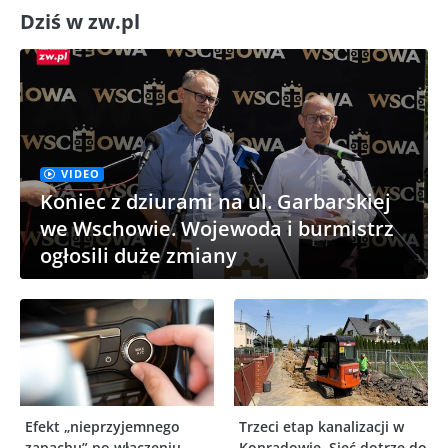
Dziś w zw.pl
VIDEO
Koniec z dziurami na ul. Garbarskiej
we Wschowie. Wojewoda i burmistrz
ogłosili duże zmiany
Efekt „nieprzyjemnego
Trzeci etap kanalizacji w
zapachu” po włączeniu
Konradowie. Sieć dotrze do