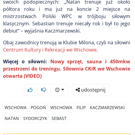
swoich podopiecznych: „Natan trenuje już około
półtora roku i ma już na koncie 2 miejsce na
mistrzostwach Polski WPC w trójboju siłowym
klasycznym. Sebastian trenuje niecały rok i był to jego
debiut” – wyjaśnia Kaczmarzewski.
Obaj zawodnicy trenują w Klubie Milona, czyli na siłowni
Centrum Kultury i Rekreacji we Wschowie
.
Więcej o siłowni:
Nowy sprzęt, sauna i 450mkw
przestrzeni do treningu. Siłownia CKiR we Wschowie
otwarta (VIDEO)
😊
udostępnij
WSCHOWA
POGOŃ
WSCHOWA
FILIP
KACZMARZEWSKI
NATAN
SYDORCZYK
SEBAST