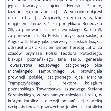
jego towarzysz, ojciec Henryk Schulte,
kaznodzieja, operariusz i [...]. W tym roku dołączył
do nich brat [...] Wojaczek, który ma zarządzać
majątkiem. Teraz zaś, za pontyfikatu Benedykta
XIII, za panowania cesarza rzymskiego Karola VI,
za panowania króla Polski i arcyksięcia saskiego
Augusta II, który jako pierwszy z saskich książąt
odrzucił wraz z księciem synem herezję Lutra, za
czasów prymasa Polski Teodora Potockiego,
biskupa poznańskiego Jana Tarło, generała
Towarzystwa Jezusowego czcigodnego ojca
Michelangelo Tamburiniego SI, prowincjała
prowincji polskiej czcigodnego ojca Marcina
Trąmpczyńskiego SI, rektora kolegium
poznańskiego Towarzystwa Jezusowego Stefana
Sczanieckiego, w tym samym miesiącu i roku, w
którym katolicy z diecezji poznańskiej z wielką
czcią obchodzili powszechny jubileusz, katolicka