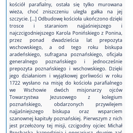
kościół parafialny, ostała się tylko murowana
wieża, choć zniszczeniu uległa gałka na jej
szczycie. [...] Odbudowę kościoła ukończono dzięki
trosce i staraniom najjaśniejszego i
najczcigodniejszego Karola Ponińskiego z Ponina,
przez ponad dwadzieścia lat prepozyta
wschowskiego, a od tego roku biskupa
aradeńskiego, sufragana poznańskiego, oficjała
generalnego poznańskiego i jednocześnie
prepozyta poznańskiego i wschowskiego. Dzięki
jego działaniom i wyjątkowej gorliwości w roku
1722 wysłano na misję do kościoła parafialnego
we Wschowie dwóch misjonarzy ojców
Towarzystwa Jezusowego z kolegium
poznańskiego, obdarzonych przywilejem
najjaśniejszego biskupa oraz wsparciem
szanownej kapituły poznańskiej. Pierwszym z nich
jest przełożony tej misji, czcigodny ojciec Michał
Prochaska, kaznodzieja i operariusz, drugim zaś