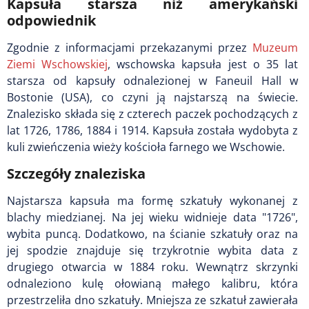
Kapsuła starsza niż amerykański
odpowiednik
Zgodnie z informacjami przekazanymi przez
Muzeum
Ziemi Wschowskiej
, wschowska kapsuła jest o 35 lat
starsza od kapsuły odnalezionej w Faneuil Hall w
Bostonie (USA), co czyni ją najstarszą na świecie.
Znalezisko składa się z czterech paczek pochodzących z
lat 1726, 1786, 1884 i 1914. Kapsuła została wydobyta z
kuli zwieńczenia wieży kościoła farnego we Wschowie.
Szczegóły znaleziska
Najstarsza kapsuła ma formę szkatuły wykonanej z
blachy miedzianej. Na jej wieku widnieje data "1726",
wybita puncą. Dodatkowo, na ścianie szkatuły oraz na
jej spodzie znajduje się trzykrotnie wybita data z
drugiego otwarcia w 1884 roku. Wewnątrz skrzynki
odnaleziono kulę ołowianą małego kalibru, która
przestrzeliła dno szkatuły. Mniejsza ze szkatuł zawierała