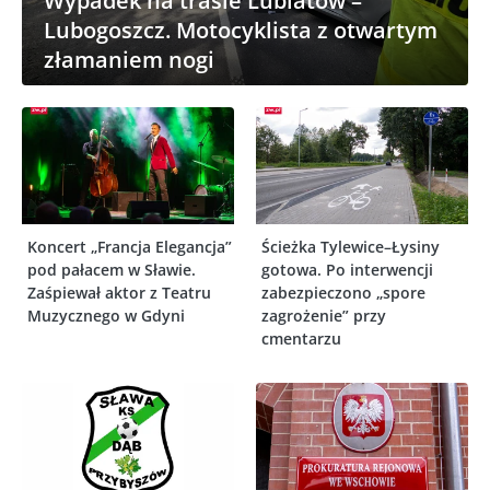
Wypadek na trasie Lubiatów –
Lubogoszcz. Motocyklista z otwartym
złamaniem nogi
Koncert „Francja Elegancja”
Ścieżka Tylewice–Łysiny
pod pałacem w Sławie.
gotowa. Po interwencji
Zaśpiewał aktor z Teatru
zabezpieczono „spore
Muzycznego w Gdyni
zagrożenie” przy
cmentarzu