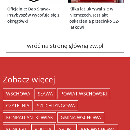
Oficjalnie: Dąb Sława-
Kilka lat ukrywał się w
Przybyszów wycofuje się z
Niemczech. Jest akt
okręgówki
oskarżenia przeciwko 32-
latkowi
wróć na stronę główną zw.pl
Zobacz więcej
WSCHOWA
SŁAWA
POWIAT WSCHOWSKI
CZYTELNIA
SZLICHTYNGOWA
KONRAD ANTKOWIAK
GMINA WSCHOWA
KONCERT
POLICJA
SPORT
KPP WSCHOWA