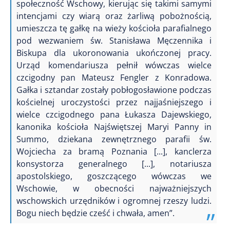
społeczność Wschowy, kierując się takimi samymi
intencjami czy wiarą oraz żarliwą pobożnością,
umieszcza tę gałkę na wieży kościoła parafialnego
pod wezwaniem św. Stanisława Męczennika i
Biskupa dla ukoronowania ukończonej pracy.
Urząd komendariusza pełnił wówczas wielce
czcigodny pan Mateusz Fengler z Konradowa.
Gałka i sztandar zostały pobłogosławione podczas
kościelnej uroczystości przez najjaśniejszego i
wielce czcigodnego pana Łukasza Dajewskiego,
kanonika kościoła Najświętszej Maryi Panny in
Summo, dziekana zewnętrznego parafii św.
Wojciecha za bramą Poznania [...], kanclerza
konsystorza generalnego [...], notariusza
apostolskiego, goszczącego wówczas we
Wschowie, w obecności najważniejszych
wschowskich urzędników i ogromnej rzeszy ludzi.
Bogu niech będzie cześć i chwała, amen”.