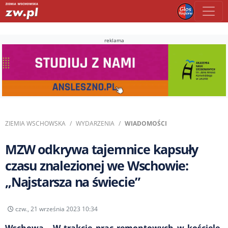
reklama
ZIEMIA WSCHOWSKA
WYDARZENIA
WIADOMOŚCI
MZW odkrywa tajemnice kapsuły
czasu znalezionej we Wschowie:
„Najstarsza na świecie”
czw., 21 września 2023 10:34
Wschowa - W trakcie prac remontowych w kościele