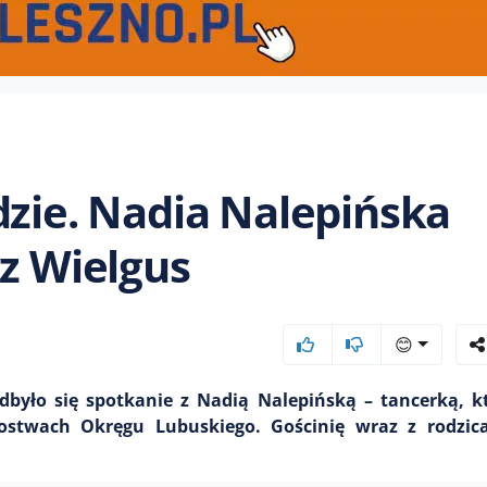
dzie. Nadia Nalepińska
rz Wielgus
😊
było się spotkanie z Nadią Nalepińską – tancerką, k
ostwach Okręgu Lubuskiego. Gościnię wraz z rodzica