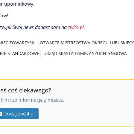
her upominkowy.
sów!
i zw.pl! Swój news dodasz sam na
zw24.pl
.
NIEC TOWARZYSKI
OTWARTE MISTRZOSTWA OKRĘGU LUBUSKIEG
ŃCE STANDARDOWE
URZĄD MIASTA I GMINY SZLICHTYNGOWA
łeś coś ciekawego?
 film lub informację z miasta.
Dodaj zw24.pl