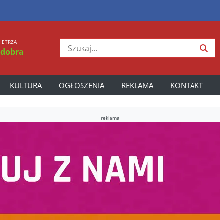
IETRZA
 dobra
KULTURA
OGŁOSZENIA
REKLAMA
KONTAKT
reklama