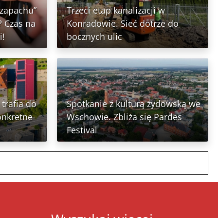
 zapachu”
Trzeci etap kanalizacji w
 Czas na
Konradowie. Sieć dotrze do
i!
bocznych ulic
trafia do
Spotkanie z kulturą żydowską we
onkretne
Wschowie. Zbliża się Pardes
Festival