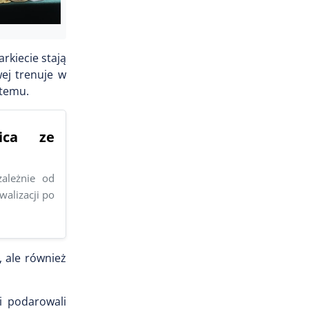
rkiecie stają
ej trenuje w
 temu.
nica ze
zależnie od
alizacji po
, ale również
i podarowali