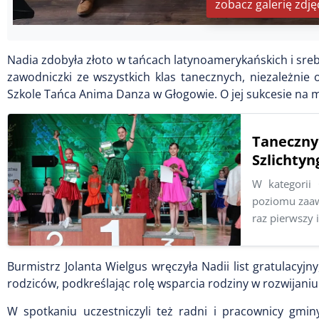
zobacz galerię zdję
Nadia zdobyła złoto w tańcach latynoamerykańskich i sreb
zawodniczki ze wszystkich klas tanecznych, niezależni
Szkole Tańca Anima Danza w Głogowie. O jej sukcesie na mi
Taneczn
Szlichty
W kategorii 
poziomu zaawa
raz pierwszy i
Burmistrz Jolanta Wielgus wręczyła Nadii list gratulacyjn
rodziców, podkreślając rolę wsparcia rodziny w rozwijaniu p
W spotkaniu uczestniczyli też radni i pracownicy gmin