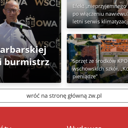
Efekt „nieprzyjemnego
po włączeniu nawiewu?
letni serwis klimatyzacj
Garbarskiej
 burmistrz
Sprzęt ze środków KPO 
wschowskich szkół. „K
pieniądze”
wróć na stronę główną zw.pl