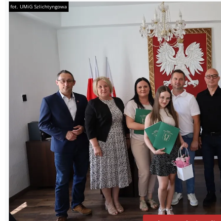
fot. UMiG Szlichtyngowa