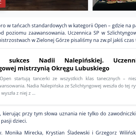
ć
ro w tańcach standardowych w kategorii Open – gdzie na pa
e od poziomu zaawansowania. Uczennica SP w Szlichtyngow
strzostwach w Zielonej Górze pisaliśmy na zw.pl jakiś czas
y sukces Nadii Nalepińskiej. Uczen
ngowej mistrzynią Okręgu Lubuskiego
Open startują tancerki ze wszystkich klas tanecznych – nie
nsowania. Nadia Nalepińska ze Szlichtyngowej weszła do tej ryw
 wyszła z niej z …
y, kierując przy tym słowa uznania nie tylko do zawodniczki
asji dzieci.
y. Monika Mirecka, Krystian Śladewski i Grzegorz Wilińsk