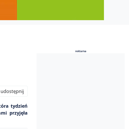
reklama
reklama
udostępnij
tóra tydzień
mi przyjęła