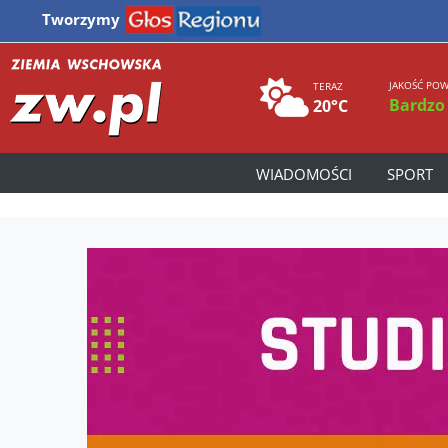
Tworzymy
JAKOŚĆ POW
TERAZ
Bardzo
20°C
WIADOMOŚCI
SPORT