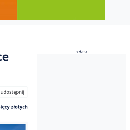
ce
reklama
reklama
udostępnij
ięcy złotych