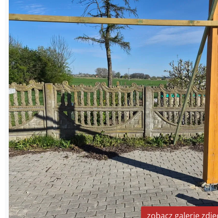
zobacz galerię zdję