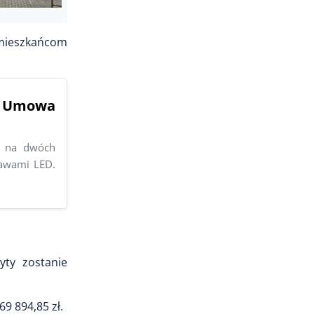
y mieszkańcom
. Umowa
o na dwóch
rawami LED.
ty zostanie
9 894,85 zł.