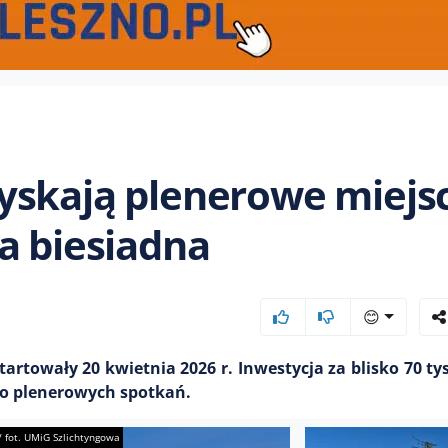
yskają plenerowe miejs
a biesiadna
😊
rtowały 20 kwietnia 2026 r. Inwestycja za blisko 70 tys
o plenerowych spotkań.
/
fot. UMiG Szlichtyngowa