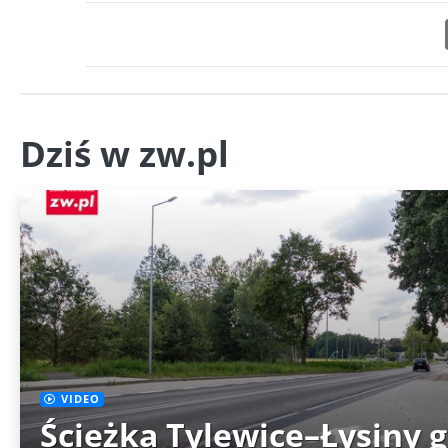
Dziś w zw.pl
VIDEO
Ścieżka Tylewice–Łysiny 