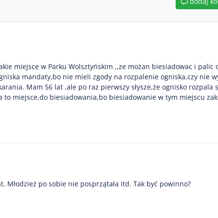
dodaj k
kie miejsce w Parku Wolsztyńskim ,,ze możan biesiadowac i palic o
ogniska mandaty,bo nie mieli zgody na rozpalenie ogniska,czy nie w
arania. Mam 56 lat ,ale po raz pierwszy słysze,że ognisko rozpala
a to miejsce,do biesiadowania,bo biesiadowanie w tym miejscu zak
mat. Młodzież po sobie nie posprzątała itd. Tak być powinno?