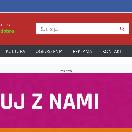
IETRZA
 dobra
KULTURA
OGŁOSZENIA
REKLAMA
KONTAKT
reklama