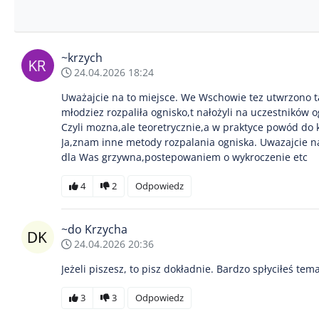
~krzych
24.04.2026 18:24
Uważajcie na to miejsce. We Wschowie tez utwrzono ta
młodziez rozpaliła ognisko,t nałożyli na uczestników 
Czyli mozna,ale teoretrycznie,a w praktyce powód do k
Ja,znam inne metody rozpalania ogniska. Uwazajcie n
dla Was grzywna,postepowaniem o wykroczenie etc
4
2
Odpowiedz
~do Krzycha
24.04.2026 20:36
Jeżeli piszesz, to pisz dokładnie. Bardzo spłyciłeś te
3
3
Odpowiedz