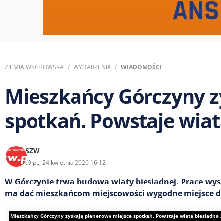
ZIEMIA WSCHOWSKA
WYDARZENIA
WIADOMOŚCI
Mieszkańcy Górczyny z
spotkań. Powstaje wiat
SZW
pt., 24 kwietnia 2026 16:12
W Górczynie trwa budowa wiaty biesiadnej. Prace wysta
ma dać mieszkańcom miejscowości wygodne miejsce d
Mieszkańcy Górczyny zyskają plenerowe miejsce spotkań. Powstaje wiata biesiadna