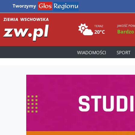
Tworzymy
JAKOŚĆ POW
TERAZ
Bardzo
20°C
WIADOMOŚCI
SPORT