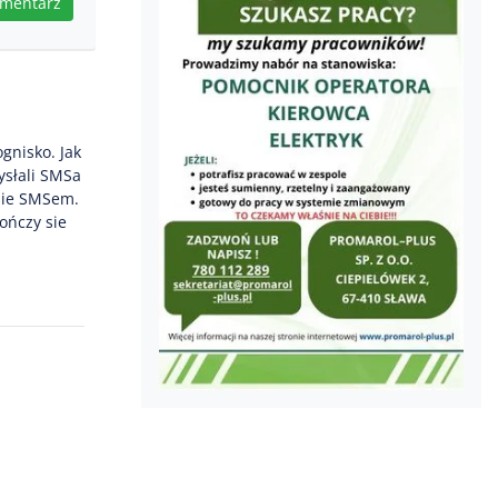
omentarz
gnisko. Jak
ysłali SMSa
 sie SMSem.
ończy sie