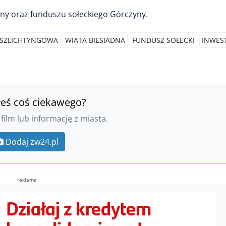
iny oraz funduszu sołeckiego Górczyny.
 SZLICHTYNGOWA
WIATA BIESIADNA
FUNDUSZ SOŁECKI
INWES
łeś coś ciekawego?
 film lub informację z miasta.
Dodaj zw24.pl
reklama