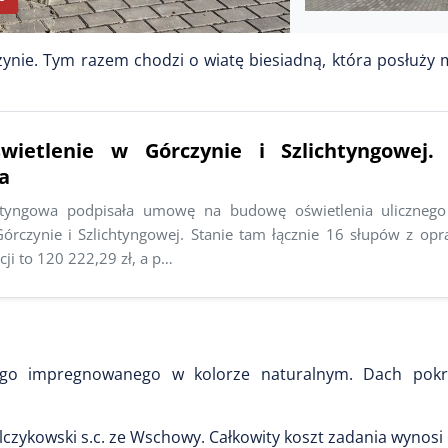
czynie. Tym razem chodzi o wiatę biesiadną, która posłuż
wietlenie w Górczynie i Szlichtyngowej
a
htyngowa podpisała umowę na budowę oświetlenia uliczneg
Górczynie i Szlichtyngowej. Stanie tam łącznie 16 słupów z op
cji to 120 222,29 zł, a p…
go impregnowanego w kolorze naturalnym. Dach pokry
czykowski s.c. ze Wschowy. Całkowity koszt zadania wynosi 6