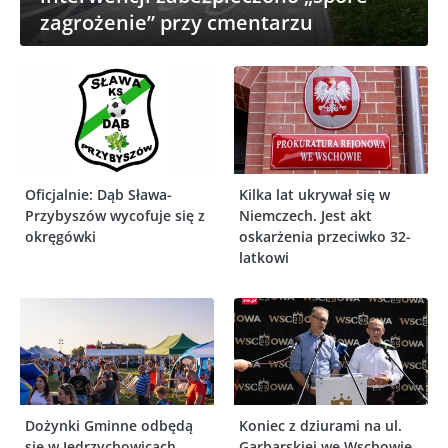
zagrożenie” przy cmentarzu
Oficjalnie: Dąb Sława-
Kilka lat ukrywał się w
Przybyszów wycofuje się z
Niemczech. Jest akt
okręgówki
oskarżenia przeciwko 32-
latkowi
Dożynki Gminne odbędą
Koniec z dziurami na ul.
się w Jędrzychowicach.
Garbarskiej we Wschowie.