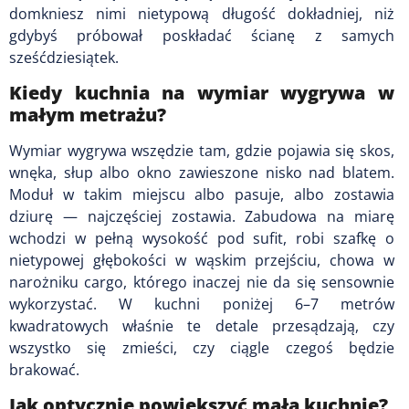
domkniesz nimi nietypową długość dokładniej, niż
gdybyś próbował poskładać ścianę z samych
sześćdziesiątek.
Kiedy kuchnia na wymiar wygrywa w
małym metrażu?
Wymiar wygrywa wszędzie tam, gdzie pojawia się skos,
wnęka, słup albo okno zawieszone nisko nad blatem.
Moduł w takim miejscu albo pasuje, albo zostawia
dziurę — najczęściej zostawia. Zabudowa na miarę
wchodzi w pełną wysokość pod sufit, robi szafkę o
nietypowej głębokości w wąskim przejściu, chowa w
narożniku cargo, którego inaczej nie da się sensownie
wykorzystać. W kuchni poniżej 6–7 metrów
kwadratowych właśnie te detale przesądzają, czy
wszystko się zmieści, czy ciągle czegoś będzie
brakować.
Jak optycznie powiększyć małą kuchnię?