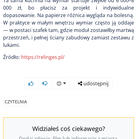
Ta sama kuchnia na wymiar startuje zwykle od 6 000–8
000 zł, bo płacisz za projekt i indywidualne
dopasowanie. Na papierze różnica wygląda na bolesną.
W praktyce w małym wnętrzu wymiar często ją oddaje
— w postaci szafek tam, gdzie moduł zostawiłby martwą
przestrzeń, i pełnej ściany zabudowy zamiast zestawu z
lukami.
Źródło:
https://relinges.pl/
😊
udostępnij
CZYTELNIA
Widziałeś coś ciekawego?
Dodaj zdjęcie, film lub informację z miasta.