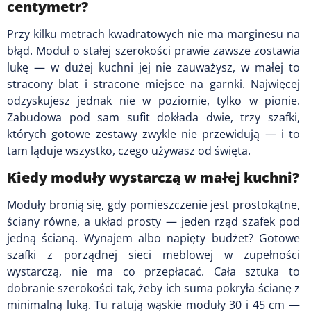
centymetr?
Przy kilku metrach kwadratowych nie ma marginesu na
błąd. Moduł o stałej szerokości prawie zawsze zostawia
lukę — w dużej kuchni jej nie zauważysz, w małej to
stracony blat i stracone miejsce na garnki. Najwięcej
odzyskujesz jednak nie w poziomie, tylko w pionie.
Zabudowa pod sam sufit dokłada dwie, trzy szafki,
których gotowe zestawy zwykle nie przewidują — i to
tam ląduje wszystko, czego używasz od święta.
Kiedy moduły wystarczą w małej kuchni?
Moduły bronią się, gdy pomieszczenie jest prostokątne,
ściany równe, a układ prosty — jeden rząd szafek pod
jedną ścianą. Wynajem albo napięty budżet? Gotowe
szafki z porządnej sieci meblowej w zupełności
wystarczą, nie ma co przepłacać. Cała sztuka to
dobranie szerokości tak, żeby ich suma pokryła ścianę z
minimalną luką. Tu ratują wąskie moduły 30 i 45 cm —