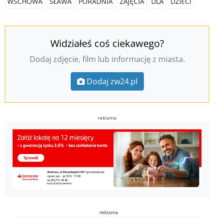
WSCHOWA
SŁAWA
PORADNIA
ZAJĘCIA
DLA
DZIECI
Widziałeś coś ciekawego?
Dodaj zdjęcie, film lub informację z miasta.
Dodaj zw24.pl
reklama
reklama