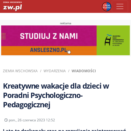
reklama
ZIEMIA WSCHOWSKA
WYDARZENIA
WIADOMOŚCI
Kreatywne wakacje dla dzieci w
Poradni Psychologiczno-
Pedagogicznej
pon., 26 czerwca 2023 12:52
Lato to doskonały czas na rozwijanie zainteresowań