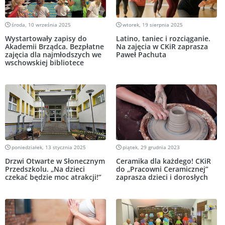
środa, 10 września 2025
wtorek, 19 sierpnia 2025
Wystartowały zapisy do
Latino, taniec i rozciąganie.
Akademii Brządca. Bezpłatne
Na zajęcia w CKiR zaprasza
zajęcia dla najmłodszych we
Paweł Pachuta
wschowskiej bibliotece
poniedziałek, 13 stycznia 2025
piątek, 29 grudnia 2023
Drzwi Otwarte w Słonecznym
Ceramika dla każdego! CKiR
Przedszkolu. „Na dzieci
do „Pracowni Ceramicznej”
czekać będzie moc atrakcji!”
zaprasza dzieci i dorosłych