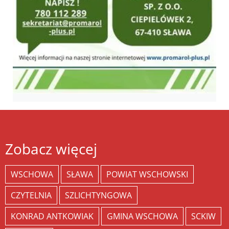
Zobacz więcej
WSCHOWA
SŁAWA
POWIAT WSCHOWSKI
CZYTELNIA
SZLICHTYNGOWA
KONRAD ANTKOWIAK
GMINA WSCHOWA
SCKIW