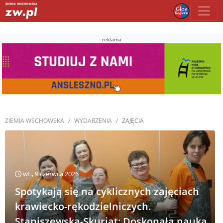
reklama
ZIEMIA WSCHOWSKA
WYDARZENIA
ZAJĘCIA
wt., 9 czerwca 2026
Spotykają się na cyklicznych zajęciach
krawiecko-rękodzielniczych.
Staniszewska-Skuriat: Doskonała nauka