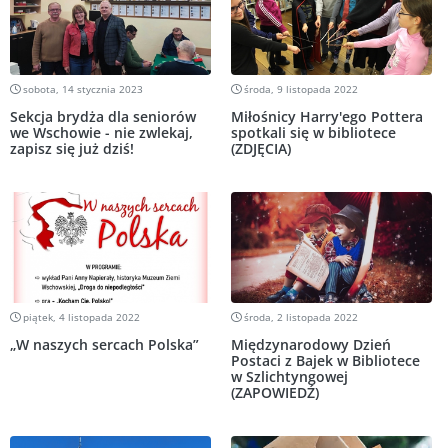
sobota, 14 stycznia 2023
środa, 9 listopada 2022
Sekcja brydża dla seniorów
Miłośnicy Harry'ego Pottera
we Wschowie - nie zwlekaj,
spotkali się w bibliotece
zapisz się już dziś!
(ZDJĘCIA)
piątek, 4 listopada 2022
środa, 2 listopada 2022
„W naszych sercach Polska”
Międzynarodowy Dzień
Postaci z Bajek w Bibliotece
w Szlichtyngowej
(ZAPOWIEDŹ)