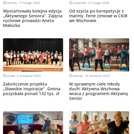
wtorek, 17 lutego 2026
czwartek, 12 lutego 2026
Wystartowała kolejna edycja
Od szycia po korepetycje z
„Aktywnego Seniora”. Zajęcia
matmy. Ferie zimowe w CKiR
ruchowe prowadzi Aneta
we Wschowie
Małucka
środa, 5 listopada 2025
wtorek, 16 września 2025
Zakończenie projektu
W sprawnym ciele młody
„Sławskie inspiracje”. Gmina
duch! Aktywna Wschowa
pozyskała ponad 132 tys. zł
wraca z programem Aktywny
Senior