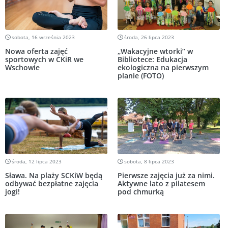
sobota, 16 września 2023
środa, 26 lipca 2023
Nowa oferta zajęć
„Wakacyjne wtorki” w
sportowych w CKiR we
Bibliotece: Edukacja
Wschowie
ekologiczna na pierwszym
planie (FOTO)
środa, 12 lipca 2023
sobota, 8 lipca 2023
Sława. Na plaży SCKiW będą
Pierwsze zajęcia już za nimi.
odbywać bezpłatne zajęcia
Aktywne lato z pilatesem
jogi!
pod chmurką