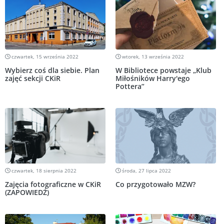
czwartek, 15 września 2022
wtorek, 13 września 2022
Wybierz coś dla siebie. Plan
W Bibliotece powstaje „Klub
zajęć sekcji CKiR
Miłośników Harry'ego
Pottera”
czwartek, 18 sierpnia 2022
środa, 27 lipca 2022
Zajęcia fotograficzne w CKiR
Co przygotowało MZW?
(ZAPOWIEDŹ)