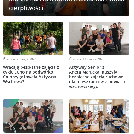
cierpliwości
środa, 20 maja 2026
środa, 11 marca 2026
Wracają bezpłatne zajęcia z
Aktywny Senior z
cyklu „Cho na podwórko!”.
Anetą Małucką. Ruszyły
Co przygotowała Aktywna
bezpłatne zajęcia ruchowe
Wschowa?
dla mieszkańców z powiatu
wschowskiego