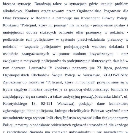
bieżąca sytuację. Doradzają także w sytuacjach gdzie istnieje problem
alkoholowy. Konkurs organizowany przez Ogólnopolskie Pogotowie dla
Ofiar Przemocy w Rodzinie a patronuje mu Komendant Główny Policji.
Konkursu "Policjant, który mi pomógł" ma na celu:
- promowanie postaw i
umiejętności dobrze służących ochronie ofiar przemocy w rodzinie; -
podkreślenie roli policjantów w systemie przeciwdziałania przemocy w
rodzinie; - wsparcie policjantów podejmujących wzorowe działania i
osobiście zaangażowanych w pomoc osobom krzywdzonym, - oraz
zwiększenie motywacji policjantów do podejmowania skutecznych działań w
tym obszarze.
Laureatów IV konkursu poznamy już 23 lipca, podczas
Ogólnopolskich Obchodów Święta Policji w Warszawie.
ZGŁOSZENIA:
Zgłoszenia do Konkursu "Policjant, który mi pomógł" przyjmowane są w
trybie ciągłym i można nadsyłać je za pomocą elektronicznego formularza
znajdującego się na stronie
, a także tradycyjną pocztą(„Niebieska Linia”, ul.
Korotyńskiego 13, 02-121 Warszawa) podając: dane kontaktowe
zgłaszającego, dane policjanta, którego chcielibyście Państwo wyróżnić oraz
uzasadnienie tego wyboru
Jeśli chcą Państwo wyróżnić kilku funkcjonariuszy
Policji, prosimy o nadesłanie oddzielnych zgłoszeń i uzasadnień dla każdego
z kandydatów. Nagroda ma charakter indywidualny i nie nagradzamy w