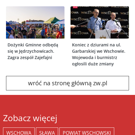
Dożynki Gminne odbędą
Koniec z dziurami na ul.
się w Jędrzychowicach.
Garbarskiej we Wschowie.
Zagra zespół Zajefajni
Wojewoda i burmistrz
ogłosili duże zmiany
wróć na stronę główną zw.pl
Zobacz więcej
WSCHOWA
SŁAWA
POWIAT WSCHOWSKI