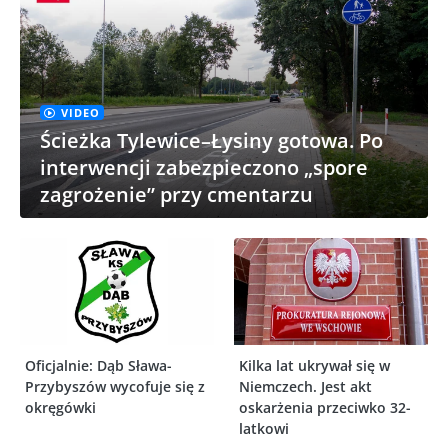
VIDEO
Ścieżka Tylewice–Łysiny gotowa. Po
interwencji zabezpieczono „spore
zagrożenie” przy cmentarzu
Oficjalnie: Dąb Sława-
Kilka lat ukrywał się w
Przybyszów wycofuje się z
Niemczech. Jest akt
okręgówki
oskarżenia przeciwko 32-
latkowi