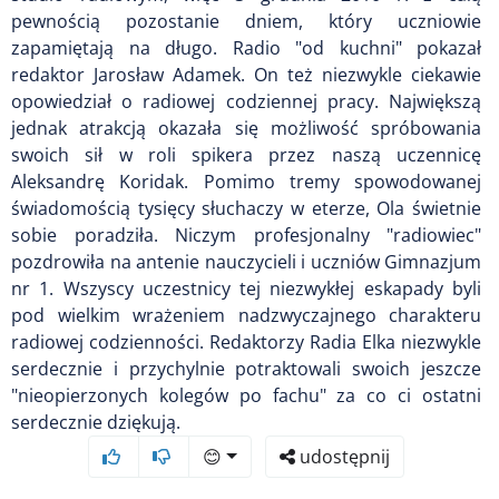
pewnością pozostanie dniem, który uczniowie
zapamiętają na długo. Radio "od kuchni" pokazał
redaktor Jarosław Adamek. On też niezwykle ciekawie
opowiedział o radiowej codziennej pracy. Największą
jednak atrakcją okazała się możliwość spróbowania
swoich sił w roli spikera przez naszą uczennicę
Aleksandrę Koridak. Pomimo tremy spowodowanej
świadomością tysięcy słuchaczy w eterze, Ola świetnie
sobie poradziła. Niczym profesjonalny "radiowiec"
pozdrowiła na antenie nauczycieli i uczniów Gimnazjum
nr 1. Wszyscy uczestnicy tej niezwykłej eskapady byli
pod wielkim wrażeniem nadzwyczajnego charakteru
radiowej codzienności. Redaktorzy Radia Elka niezwykle
serdecznie i przychylnie potraktowali swoich jeszcze
"nieopierzonych kolegów po fachu" za co ci ostatni
serdecznie dziękują.
😊
udostępnij