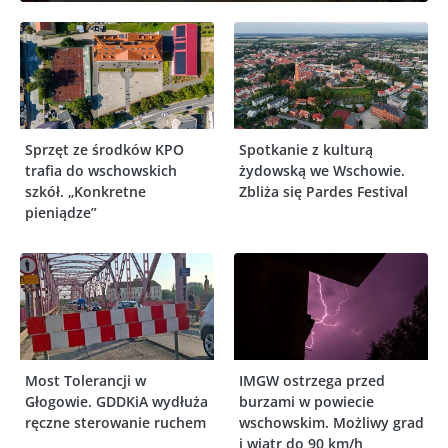
Sprzęt ze środków KPO
Spotkanie z kulturą
trafia do wschowskich
żydowską we Wschowie.
szkół. „Konkretne
Zbliża się Pardes Festival
pieniądze”
Most Tolerancji w
IMGW ostrzega przed
Głogowie. GDDKiA wydłuża
burzami w powiecie
ręczne sterowanie ruchem
wschowskim. Możliwy grad
i wiatr do 90 km/h