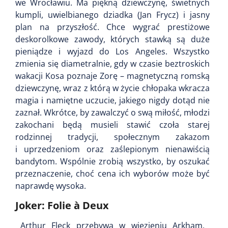
we Wrocławiu. Ma piękną dziewczynę, świetnych
kumpli, uwielbianego dziadka (Jan Frycz) i jasny
plan na przyszłość. Chce wygrać prestiżowe
deskorolkowe zawody, których stawką są duże
pieniądze i wyjazd do Los Angeles. Wszystko
zmienia się diametralnie, gdy w czasie beztroskich
wakacji Kosa poznaje Zorę – magnetyczną romską
dziewczynę, wraz z którą w życie chłopaka wkracza
magia i namiętne uczucie, jakiego nigdy dotąd nie
zaznał. Wkrótce, by zawalczyć o swą miłość, młodzi
zakochani będą musieli stawić czoła starej
rodzinnej tradycji, społecznym zakazom
i uprzedzeniom oraz zaślepionym nienawiścią
bandytom. Wspólnie zrobią wszystko, by oszukać
przeznaczenie, choć cena ich wyborów może być
naprawdę wysoka.
Joker: Folie à Deux
Arthur Fleck przebywa w więzieniu Arkham,