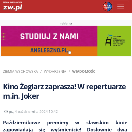
reklama
ZIEMIA WSCHOWSKA
WYDARZENIA
WIADOMOŚCI
Kino Żeglarz zaprasza! W repertuarze
m.in. Joker
pt., 4 października 2024 10:42
Październikowe premiery w sławskim kinie
zapowiadają się wyśmienicie! Dosłownie dwa