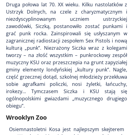
Druga połowa lat 70. XX wieku. Kilku nastolatków z
Ustrzyk Dolnych, na czele z charyzmatycznym i
niezdyscyplinowanym uczniem ustrzyckiej
zawodówki, Siczką, postanowiło zostać punkami i
grać punk rocka. Zainspirowali się usłyszanym w
zagranicznej radiostacji zespołem Sex Pistols i nową
kulturą „punk”. Niezrażony Siczka wraz z kolegami
tworzy – na złość wszystkim – punkrockowy zespół
muzyczny KSU oraz przeszczepia na grunt zapyziałej
gminy elementy londyńskiej „kultury punk”. Nagle,
część grzecznej dotąd, szkolnej młodzieży przekłuwa
sobie agrafkami policzki, nosi żyletki, łańcuchy,
irokezy… Tymczasem Siczka i KSU stają się
ogólnopolskimi gwiazdami „muzycznego drugiego
obiegu”.
Wrooklyn Zoo
Osiemnastoletni Kosa jest najlepszym skejterem