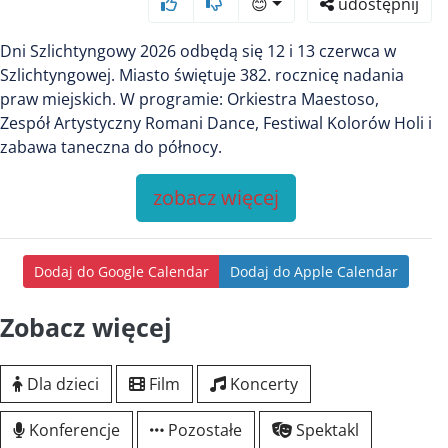
😊
udostępnij
Dni Szlichtyngowy 2026 odbędą się 12 i 13 czerwca w
Szlichtyngowej. Miasto świętuje 382. rocznicę nadania
praw miejskich. W programie: Orkiestra Maestoso,
Zespół Artystyczny Romani Dance, Festiwal Kolorów Holi i
zabawa taneczna do północy.
zobacz więcej
Dodaj do Google Calendar
Dodaj do Apple Calendar
Zobacz więcej
Dla dzieci
Film
Koncerty
Konferencje
Pozostałe
Spektakl