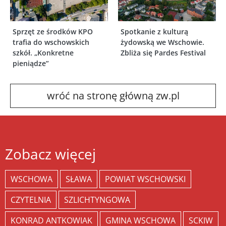
Sprzęt ze środków KPO
Spotkanie z kulturą
trafia do wschowskich
żydowską we Wschowie.
szkół. „Konkretne
Zbliża się Pardes Festival
pieniądze”
wróć na stronę główną zw.pl
Zobacz więcej
WSCHOWA
SŁAWA
POWIAT WSCHOWSKI
CZYTELNIA
SZLICHTYNGOWA
KONRAD ANTKOWIAK
GMINA WSCHOWA
SCKIW