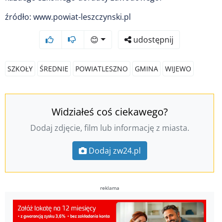
źródło: www.powiat-leszczynski.pl
😊
udostępnij
SZKOŁY
ŚREDNIE
POWIATLESZNO
GMINA
WIJEWO
Widziałeś coś ciekawego?
Dodaj zdjęcie, film lub informację z miasta.
Dodaj zw24.pl
reklama