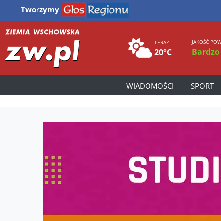
Tworzymy
JAKOŚĆ POW
TERAZ
Bardzo
20°C
WIADOMOŚCI
SPORT