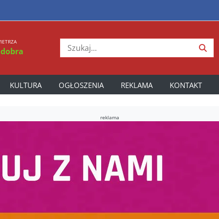
IETRZA
 dobra
KULTURA
OGŁOSZENIA
REKLAMA
KONTAKT
reklama