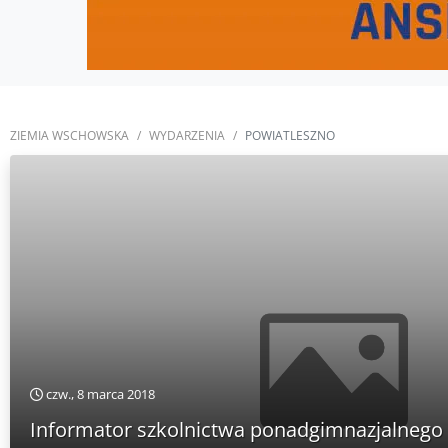
ZIEMIA WSCHOWSKA
WYDARZENIA
POWIATLESZNO
czw., 8 marca 2018
Informator szkolnictwa ponadgimnazjalnego