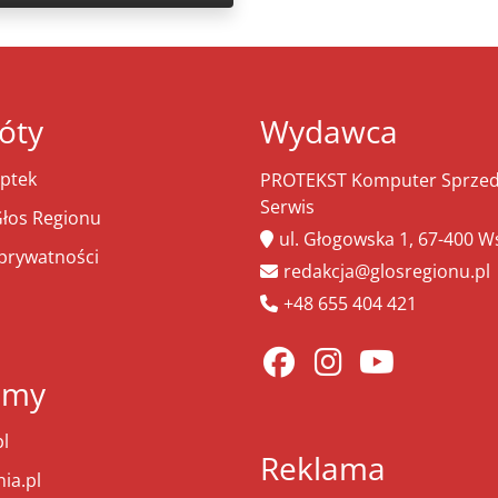
óty
Wydawca
ptek
PROTEKST Komputer Sprzeda
Serwis
łos Regionu
ul. Głogowska 1, 67-400 
 prywatności
redakcja@glosregionu.pl
+48 655 404 421
amy
l
Reklama
ia.pl