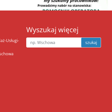
Wyszukaj więcej
ż-Usługi-
szukaj
Wschowa