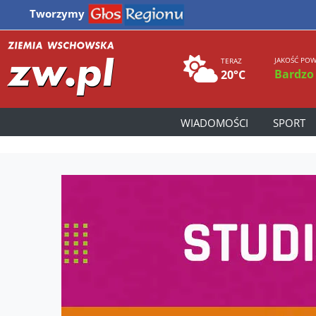
Tworzymy
JAKOŚĆ POW
TERAZ
Bardzo
20°C
WIADOMOŚCI
SPORT