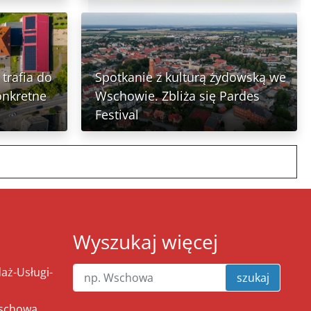
trafia do
Spotkanie z kulturą żydowską we
onkretne
Wschowie. Zbliża się Pardes
Festival
Wyszukaj więcej
ż-Usługi-
szukaj
Wschowa