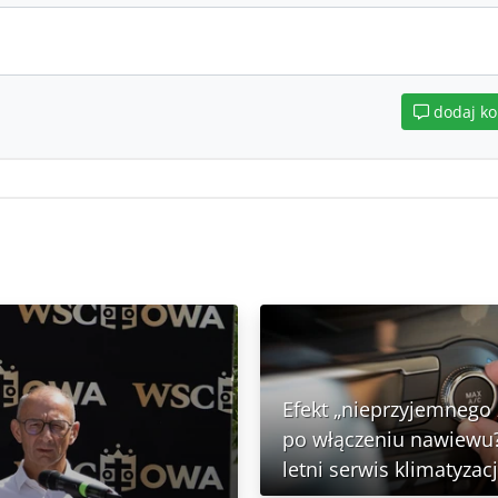
dodaj k
Efekt „nieprzyjemnego
po włączeniu nawiewu?
letni serwis klimatyzacj