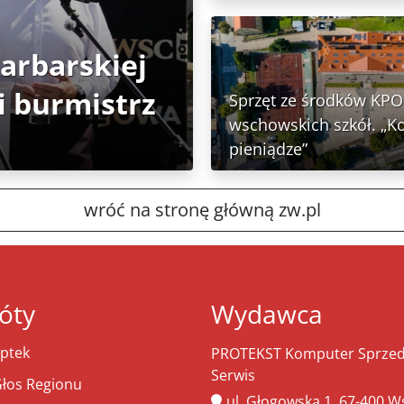
Garbarskiej
 burmistrz
Sprzęt ze środków KPO 
wschowskich szkół. „K
pieniądze”
wróć na stronę główną zw.pl
óty
Wydawca
ptek
PROTEKST Komputer Sprzeda
Serwis
łos Regionu
ul. Głogowska 1, 67-400 