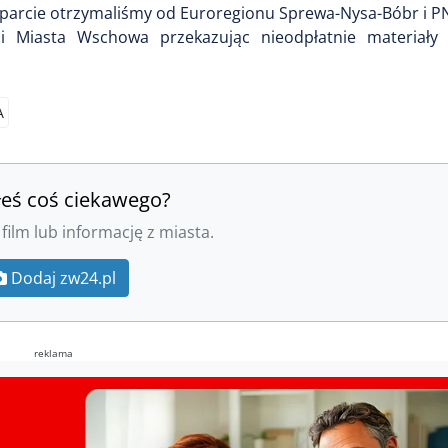
parcie otrzymaliśmy od Euroregionu Sprewa-Nysa-Bóbr i 
 Miasta Wschowa przekazując nieodpłatnie materiały 
A
łeś coś ciekawego?
 film lub informację z miasta.
Dodaj zw24.pl
reklama