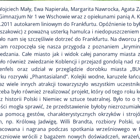
Wojciech Mały, Ewa Napierała, Margarita Nawrocka, Agata Z
z Gimnazjum Nr 1 we Wschowie wraz z opiekunami panią A. K
2011 autokarem liniowym do Frankfurtu. Opóźnienie to był
szakowic) z poważną usterką hamulca i niedopuszczeniem
ło nam się szczęśliwie dotrzeć do Frankfurtu. Na dworcu 
Tam rozpoczęła się nasza przygoda z poznaniem „kryminal
edzania. Całe miasto jak i widok całej panoramy miasta z
 również zwiedzanie Koblencji i przejazd gondolą nad rze
enfels oraz udział w przeglądzie dorobku miasta „BU
ku rozrywki „Phantasialand”. Kolejki wodne, karuzele łań
z wiele innych atrakcji towarzyszyło wszystkim uczestn
rzeba było również zrealizować projekt, który od tego roku
historii Polski i Niemiec w sztuce teatralnej. Było to o t
ości mogła sprawić, że przedstawienie byłoby niezrozumia
a pomocą gestów, charakterystycznych okrzyków i stroj
h, np. Królową Jadwigę, Willi Brandta, rozbiory Polski,
pracowana i nagrana podczas spotkania wrześniowego w P
czniowie wrócili z bagażem nowych doświadczeń, wrażeń