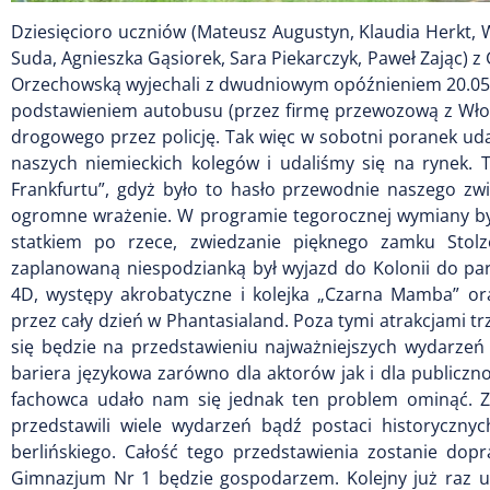
Dziesięcioro uczniów (Mateusz Augustyn, Klaudia Herkt, 
Suda, Agnieszka Gąsiorek, Sara Piekarczyk, Paweł Zając) 
Orzechowską wyjechali z dwudniowym opóźnieniem 20.05.
podstawieniem autobusu (przez firmę przewozową z Wło
drogowego przez policję. Tak więc w sobotni poranek uda
naszych niemieckich kolegów i udaliśmy się na rynek. 
Frankfurtu”, gdyż było to hasło przewodnie naszego zwi
ogromne wrażenie. W programie tegorocznej wymiany było
statkiem po rzece, zwiedzanie pięknego zamku Stolz
zaplanowaną niespodzianką był wyjazd do Kolonii do par
4D, występy akrobatyczne i kolejka „Czarna Mamba” ora
przez cały dzień w Phantasialand. Poza tymi atrakcjami t
się będzie na przedstawieniu najważniejszych wydarzeń z 
bariera językowa zarówno dla aktorów jak i dla publiczn
fachowca udało nam się jednak ten problem ominąć. Z
przedstawili wiele wydarzeń bądź postaci historycznyc
berlińskiego. Całość tego przedstawienia zostanie do
Gimnazjum Nr 1 będzie gospodarzem. Kolejny już raz u