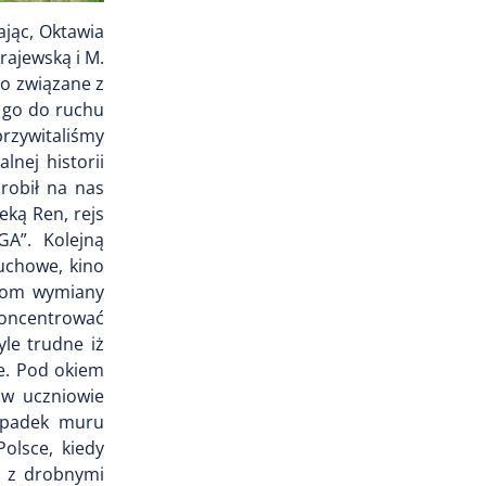
ając, Oktawia
rajewską i M.
o związane z
 go do ruchu
przywitaliśmy
nej historii
robił na nas
ką Ren, rejs
GA”. Kolejną
cuchowe, kino
ikom wymiany
 koncentrować
yle trudne iż
łe. Pod okiem
ów uczniowie
 upadek muru
olsce, kiedy
, z drobnymi