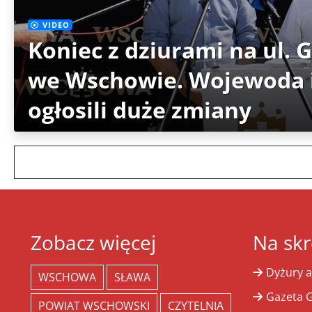
VIDEO
Koniec z dziurami na ul. 
we Wschowie. Wojewoda i
ogłosili duże zmiany
Zobacz więcej
Na skr
Dyżury a
WSCHOWA
SŁAWA
Gazeta G
POWIAT WSCHOWSKI
CZYTELNIA