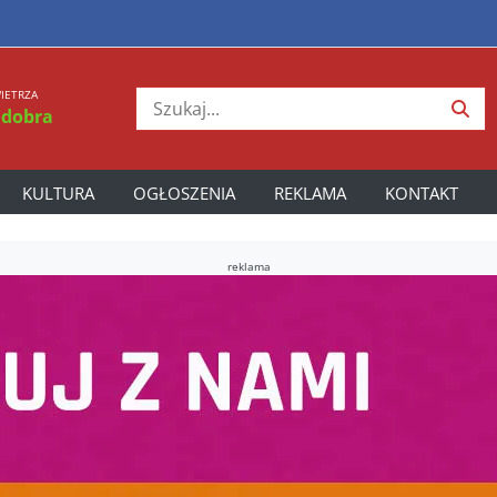
IETRZA
 dobra
KULTURA
OGŁOSZENIA
REKLAMA
KONTAKT
reklama