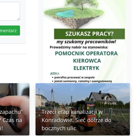
omentarz
 zapachu”
Trzeci etap kanalizacji w
 Czas na
Konradowie. Sieć dotrze do
i!
bocznych ulic