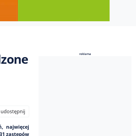
dzone
reklama
reklama
udostępnij
, najwięcej
 31 zastępów