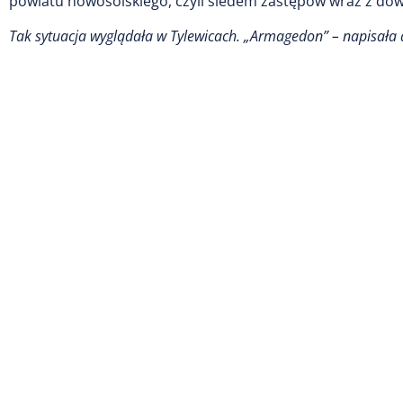
powiatu nowosolskiego, czyli siedem zastępów wraz z dowó
Tak sytuacja wyglądała w Tylewicach. „Armagedon” – napisała 