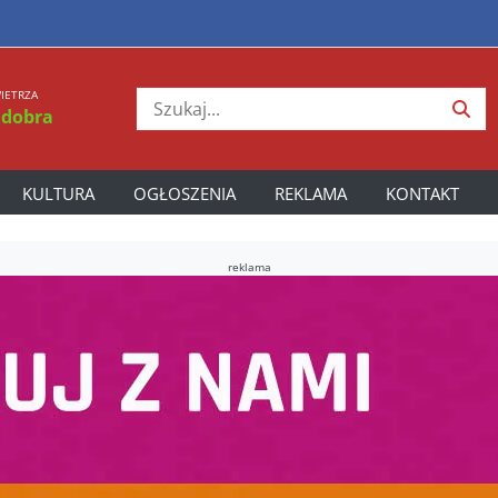
IETRZA
 dobra
KULTURA
OGŁOSZENIA
REKLAMA
KONTAKT
reklama