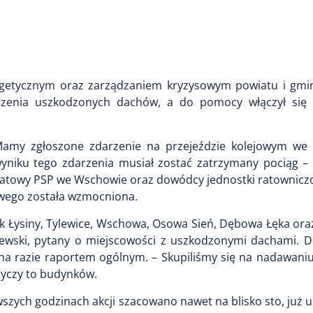
nergetycznym oraz zarządzaniem kryzysowym powiatu i gm
czenia uszkodzonych dachów, a do pomocy włączył się 
 Mamy zgłoszone zdarzenie na przejeździe kolejowym w
 wyniku tego zdarzenia musiał zostać zatrzymany pociąg –
wiatowy PSP we Wschowie oraz dowódcy jednostki ratowniczo
wego została wzmocniona.
jak Łysiny, Tylewice, Wschowa, Osowa Sień, Dębowa Łęka or
ejewski, pytany o miejscowości z uszkodzonymi dachami. 
 na razie raportem ogólnym. – Skupiliśmy się na nadawani
otyczy to budynków.
wszych godzinach akcji szacowano nawet na blisko sto, już us