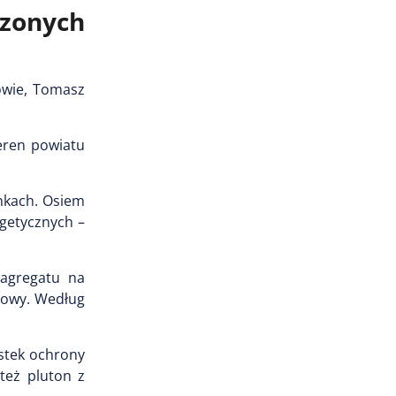
zonych
owie, Tomasz
eren powiatu
nkach. Osiem
rgetycznych –
 agregatu na
asowy. Według
stek ochrony
też pluton z