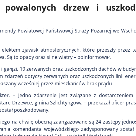
ej powalonych drzew i uszkod
 Komendy Powiatowej Państwowej Straży Pożarnej we Wsch
 efektem zjawisk atmosferycznych, które przeszły przez t
. Są to opady oraz silne wiatry – poinformował.
i gałęzi, 19 zerwanych oraz uszkodzonych dachów w budy
em zdarzeń dotyczy zerwanych oraz uszkodzonych linii ene
zgłaszany wcześniej przez mieszkańców brak prądu.
kter. – Jedno zdarzenie jest związane z dostarczeniem
 Stare Drzewce, gmina Szlichtyngowa – przekazał oficer pr
 został poszkodowany.
kiego na chwilę obecną zaangażowane są 24 zastępy jedno
wania komendanta wojewódzkiego zadysponowany został 