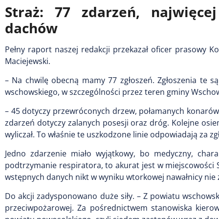
Straż: 77 zdarzeń, najwięc
dachów
Pełny raport naszej redakcji przekazał oficer prasowy
Maciejewski.
– Na chwilę obecną mamy 77 zgłoszeń. Zgłoszenia te są
wschowskiego, w szczególności przez teren gminy Wschowa
– 45 dotyczy przewróconych drzew, połamanych konarów 
zdarzeń dotyczy zalanych posesji oraz dróg. Kolejne osi
wyliczał. To właśnie te uszkodzone linie odpowiadają za 
Jedno zdarzenie miało wyjątkowy, bo medyczny, chara
podtrzymanie respiratora, to akurat jest w miejscowości
wstępnych danych nikt w wyniku wtorkowej nawałnicy nie
Do akcji zadysponowano duże siły. – Z powiatu wschows
przeciwpożarowej. Za pośrednictwem stanowiska kiero