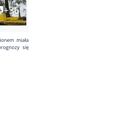
+36
gionem miała
prognozy się