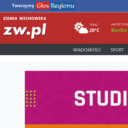
Tworzymy
JAKOŚĆ POW
TERAZ
Bardzo
20°C
WIADOMOŚCI
SPORT