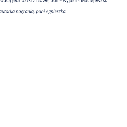
dcą jednostki z Nowej Soli – wyjaśnił Maciejewski.
autorka nagrania, pani Agnieszka.