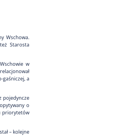
iny Wschowa.
też Starosta
e Wschowie w
 relacjonował
-gaśniczej, a
az pojedyncze
Dopytywany o
u priorytetów
tał – kolejne