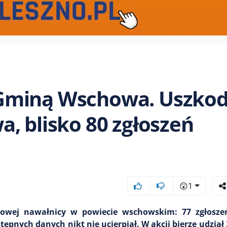
Gminą Wschowa. Uszko
, blisko 80 zgłoszeń
😲
1
owej nawałnicy w powiecie wschowskim: 77 zgłoszeń
nych danych nikt nie ucierpiał. W akcji bierze udział