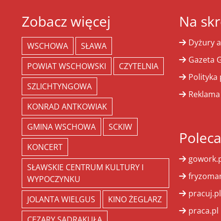
Zobacz więcej
Na skr
Dyżury a
WSCHOWA
SŁAWA
Gazeta G
POWIAT WSCHOWSKI
CZYTELNIA
Polityka
SZLICHTYNGOWA
Reklama
KONRAD ANTKOWIAK
GMINA WSCHOWA
SCKIW
Polec
KONCERT
gowork.p
SŁAWSKIE CENTRUM KULTURY I
fryzoman
WYPOCZYNKU
pracuj.pl
JOLANTA WIELGUS
KINO ŻEGLARZ
praca.pl
CEZARY SADRAKUŁA