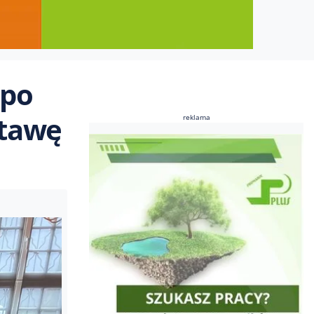
 po
stawę
reklama