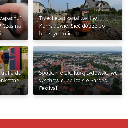
 zapachu”
Trzeci etap kanalizacji w
 Czas na
Konradowie. Sieć dotrze do
i!
bocznych ulic
trafia do
Spotkanie z kulturą żydowską we
onkretne
Wschowie. Zbliża się Pardes
Festival