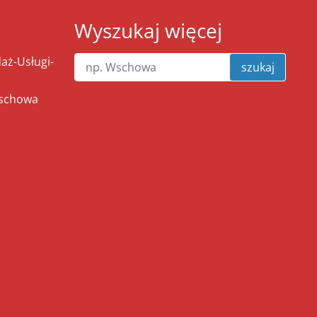
Wyszukaj więcej
ż-Usługi-
szukaj
Wschowa