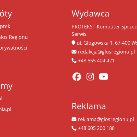
óty
Wydawca
ptek
PROTEKST Komputer Sprzeda
Serwis
łos Regionu
ul. Głogowska 1, 67-400 
 prywatności
redakcja@glosregionu.pl
+48 655 404 421
amy
l
Reklama
ia.pl
reklama@glosregionu.pl
+48 605 200 188