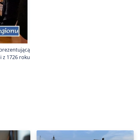
 prezentującą
i z 1726 roku