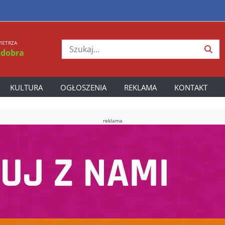
IETRZA
 dobra
KULTURA
OGŁOSZENIA
REKLAMA
KONTAKT
reklama