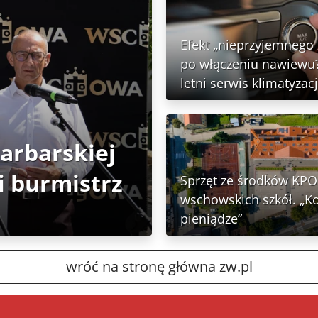
Efekt „nieprzyjemnego
po włączeniu nawiewu?
letni serwis klimatyzacj
Garbarskiej
 burmistrz
Sprzęt ze środków KPO 
wschowskich szkół. „K
pieniądze”
wróć na stronę główna zw.pl