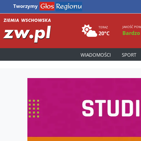
Tworzymy
JAKOŚĆ POW
TERAZ
Bardzo
20°C
WIADOMOŚCI
SPORT