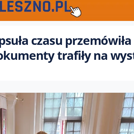
psuła czasu przemówiła
okumenty trafiły na wy