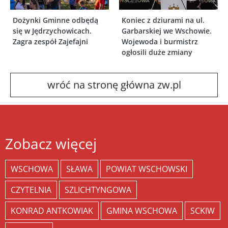
Dożynki Gminne odbędą
Koniec z dziurami na ul.
się w Jędrzychowicach.
Garbarskiej we Wschowie.
Zagra zespół Zajefajni
Wojewoda i burmistrz
ogłosili duże zmiany
wróć na stronę główna zw.pl
Zobacz więcej
WSCHOWA
SŁAWA
POWIAT WSCHOWSKI
CZYTELNIA
SZLICHTYNGOWA
KONRAD ANTKOWIAK
GMINA WSCHOWA
SCKIW