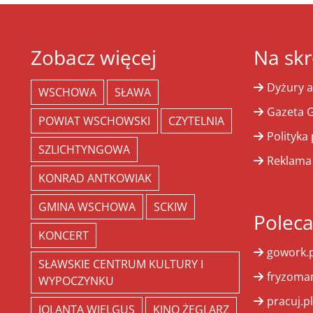
Zobacz więcej
Na skr
Dyżury a
WSCHOWA
SŁAWA
Gazeta G
POWIAT WSCHOWSKI
CZYTELNIA
Polityka
SZLICHTYNGOWA
Reklama
KONRAD ANTKOWIAK
GMINA WSCHOWA
SCKIW
Polec
KONCERT
gowork.p
SŁAWSKIE CENTRUM KULTURY I
fryzoman
WYPOCZYNKU
pracuj.pl
JOLANTA WIELGUS
KINO ŻEGLARZ