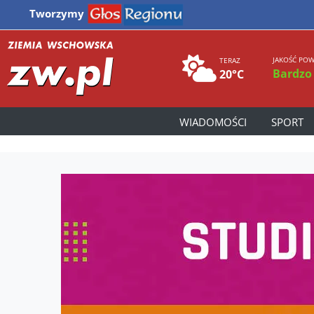
Tworzymy
JAKOŚĆ POW
TERAZ
Bardzo
20°C
WIADOMOŚCI
SPORT