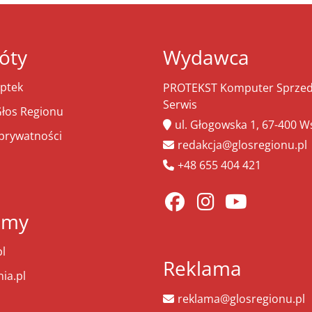
óty
Wydawca
ptek
PROTEKST Komputer Sprzeda
Serwis
łos Regionu
ul. Głogowska 1, 67-400 
 prywatności
redakcja@glosregionu.pl
+48 655 404 421
amy
l
Reklama
ia.pl
reklama@glosregionu.pl