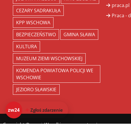
praca.pl
CEZARY SADRAKUŁA
Praca - d
KPP WSCHOWA
BEZPIECZEŃSTWO
GMINA SŁAWA
KULTURA
MUZEUM ZIEMI WSCHOWSKIEJ
KOMENDA POWIATOWA POLICJI WE
WSCHOWIE
JEZIORO SŁAWSKIE
zw24
Zgłoś zdarzenie
Copyright ©
zw.pl
. Wszelkie prawa zastrzeżone.