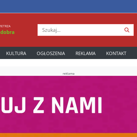
IETRZA
 dobra
KULTURA
OGŁOSZENIA
REKLAMA
KONTAKT
reklama