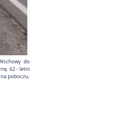
e Wschowy do
ę. 62 - letni
ę na poboczu.