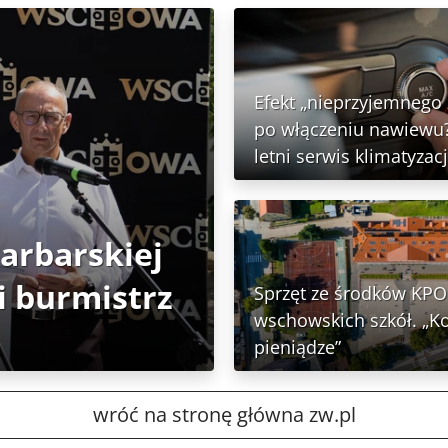
Efekt „nieprzyjemnego
po włączeniu nawiewu?
letni serwis klimatyzacj
Garbarskiej
 burmistrz
Sprzęt ze środków KPO 
wschowskich szkół. „K
pieniądze”
wróć na stronę główna zw.pl