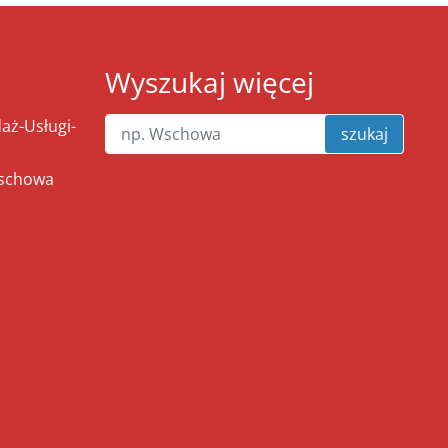
Wyszukaj więcej
ż-Usługi-
szukaj
Wschowa