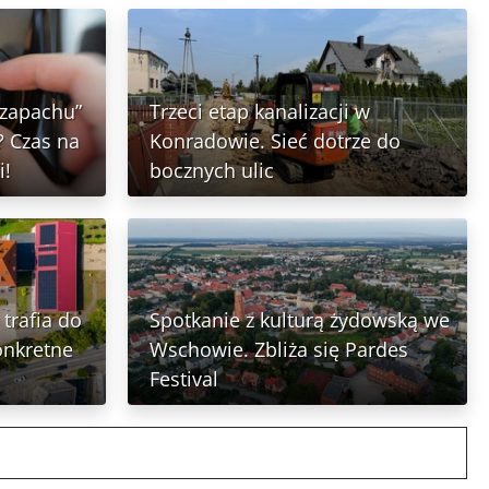
 zapachu”
Trzeci etap kanalizacji w
 Czas na
Konradowie. Sieć dotrze do
i!
bocznych ulic
trafia do
Spotkanie z kulturą żydowską we
onkretne
Wschowie. Zbliża się Pardes
Festival