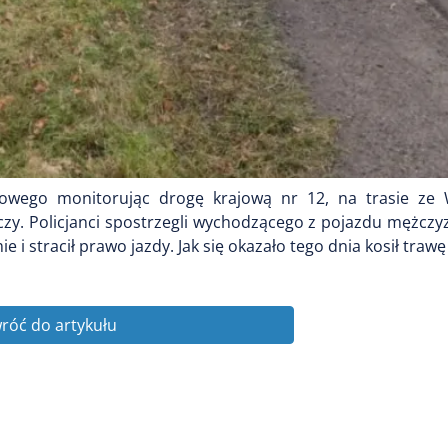
ogowego monitorując drogę krajową nr 12, na trasie z
zy. Policjanci spostrzegli wychodzącego z pojazdu mężczyzn
 i stracił prawo jazdy. Jak się okazało tego dnia kosił traw
róć do artykułu