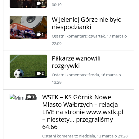
1
00:19
W Jeleniej Górze nie było
niespodzianki
1
Ostatni komentarz: czwartek, 17 marca o
22:09
Piłkarze wznowili
rozgrywki
2
Ostatni komentarz: środa, 16 marca o
13:29
WSTK – KS Górnik Nowe
3
Miasto Wałbrzych – relacja
LIVE na stronie www.wstk.pl
– niestety… przegraliśmy
64:66
Ostatni komentarz: niedziela, 13 marca o 21:28