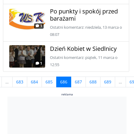
Po punkty i spokój przed
barażami
1
Ostatni komentarz: niedziela, 13 marca o
08:07
Dzień Kobiet w Siedlnicy
Ostatni komentarz: piątek, 11 marca o
1
12:55
…
683
684
685
686
687
688
689
…
6
reklama