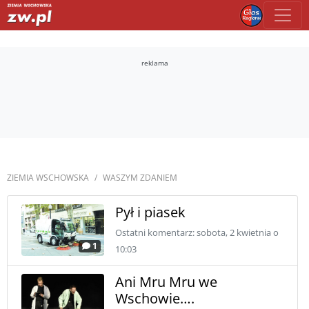
reklama
ZIEMIA WSCHOWSKA
WASZYM ZDANIEM
Pył i piasek
Ostatni komentarz: sobota, 2 kwietnia o
1
10:03
Ani Mru Mru we
Wschowie….