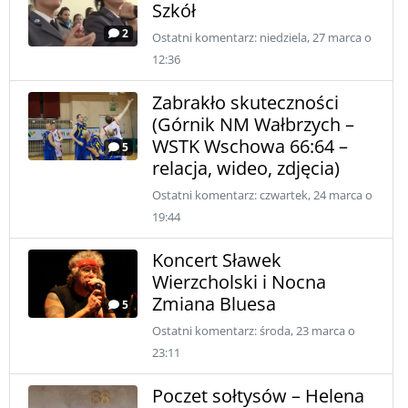
Szkół
2
Ostatni komentarz: niedziela, 27 marca o
12:36
Zabrakło skuteczności
(Górnik NM Wałbrzych –
WSTK Wschowa 66:64 –
5
relacja, wideo, zdjęcia)
Ostatni komentarz: czwartek, 24 marca o
19:44
Koncert Sławek
Wierzcholski i Nocna
Zmiana Bluesa
5
Ostatni komentarz: środa, 23 marca o
23:11
Poczet sołtysów – Helena