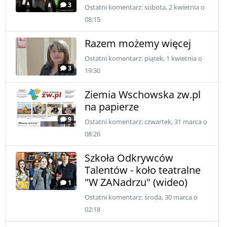
3
Ostatni komentarz: sobota, 2 kwietnia o
08:15
Razem możemy więcej
Ostatni komentarz: piątek, 1 kwietnia o
3
19:30
Ziemia Wschowska zw.pl
na papierze
9
Ostatni komentarz: czwartek, 31 marca o
08:26
Szkoła Odkrywców
Talentów - koło teatralne
"W ZANadrzu" (wideo)
1
Ostatni komentarz: środa, 30 marca o
02:18