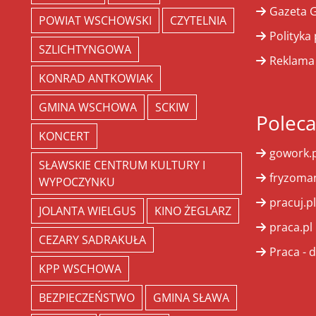
Gazeta G
POWIAT WSCHOWSKI
CZYTELNIA
Polityka
SZLICHTYNGOWA
Reklama
KONRAD ANTKOWIAK
GMINA WSCHOWA
SCKIW
Polec
KONCERT
gowork.p
SŁAWSKIE CENTRUM KULTURY I
fryzoman
WYPOCZYNKU
pracuj.pl
JOLANTA WIELGUS
KINO ŻEGLARZ
praca.pl
CEZARY SADRAKUŁA
Praca - d
KPP WSCHOWA
BEZPIECZEŃSTWO
GMINA SŁAWA