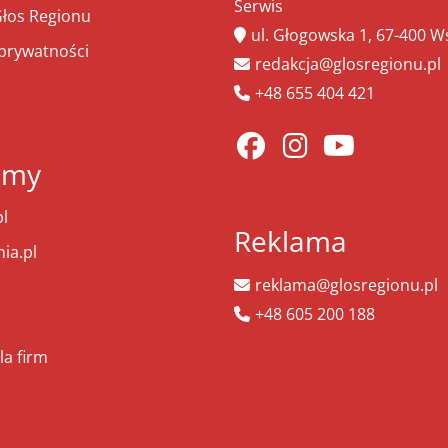
Serwis
łos Regionu
ul. Głogowska 1, 67-400 
 prywatności
redakcja@glosregionu.pl
+48 655 404 421
amy
l
Reklama
ia.pl
reklama@glosregionu.pl
+48 605 200 188
la firm