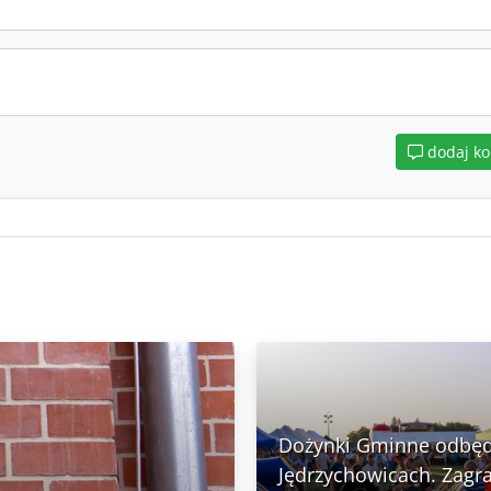
dodaj k
Dożynki Gminne odbęd
Jędrzychowicach. Zagra