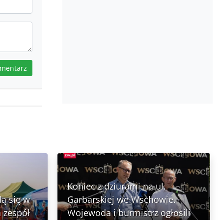
omentarz
Koniec z dziurami na ul.
ą się w
Garbarskiej we Wschowie.
 zespół
Wojewoda i burmistrz ogłosili