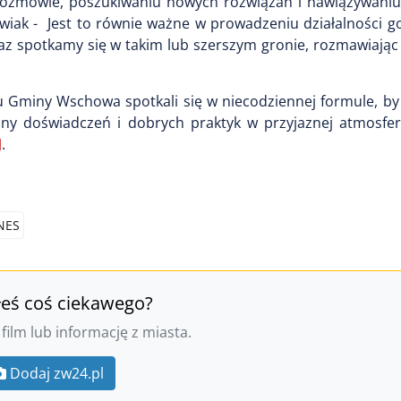
a rozmowie, poszukiwaniu nowych rozwiązań i nawiązywaniu
iak - Jest to równie ważne w prowadzeniu działalności go
az spotkamy się w takim lub szerszym gronie, rozmawiając
u Gminy Wschowa spotkali się w niecodziennej formule, by
ny doświadczeń i dobrych praktyk w przyjaznej atmosfe
J
.
NES
łeś coś ciekawego?
 film lub informację z miasta.
Dodaj zw24.pl