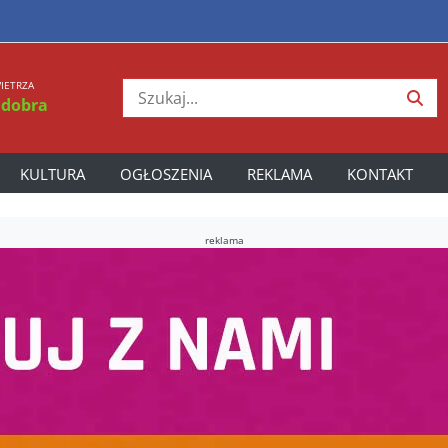
IETRZA
 dobra
KULTURA
OGŁOSZENIA
REKLAMA
KONTAKT
reklama