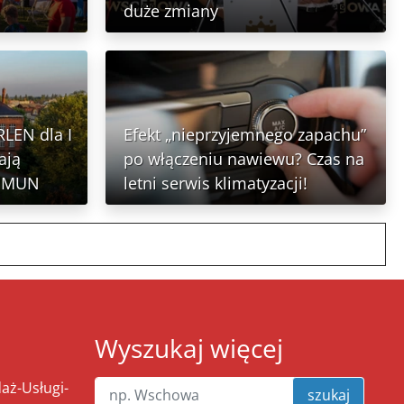
duże zmiany
RLEN dla I
Efekt „nieprzyjemnego zapachu”
ają
po włączeniu nawiewu? Czas na
N MUN
letni serwis klimatyzacji!
Wyszukaj więcej
ż-Usługi-
szukaj