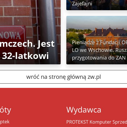
Zajefajni
emczech. Jest
Pieniądze z Fundacji O
LO we Wschowie. Rusz
 32-latkowi
przygotowania do ZA
wróć na stronę główną zw.pl
óty
Wydawca
ptek
PROTEKST Komputer Sprzeda