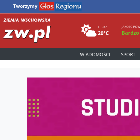
Tworzymy
JAKOŚĆ POW
TERAZ
Bardzo
20°C
WIADOMOŚCI
SPORT