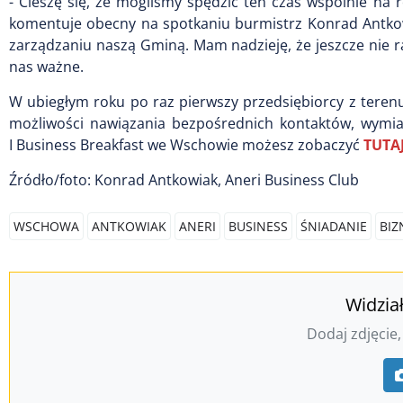
- Cieszę się, że mogliśmy spędzić ten czas wspólnie n
komentuje obecny na spotkaniu burmistrz Konrad Antkow
zarządzaniu naszą Gminą. Mam nadzieję, że jeszcze nie r
nas ważne.
W ubiegłym roku po raz pierwszy przedsiębiorcy z teren
możliwości nawiązania bezpośrednich kontaktów, wymia
I Business Breakfast we Wschowie możesz zobaczyć
TUTA
Źródło/foto: Konrad Antkowiak, Aneri Business Club
WSCHOWA
ANTKOWIAK
ANERI
BUSINESS
ŚNIADANIE
BIZ
Widzia
Dodaj zdjęcie,