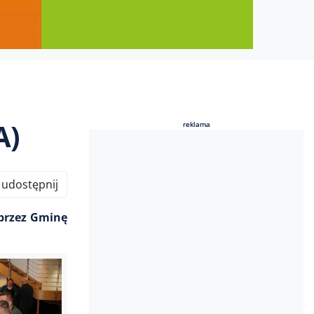
A)
reklama
reklama
udostępnij
 przez Gminę