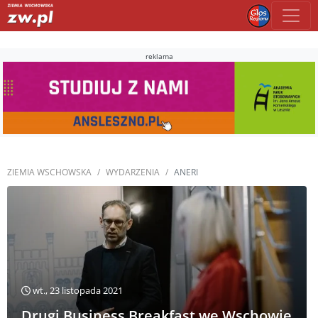
reklama
ZIEMIA WSCHOWSKA
WYDARZENIA
ANERI
wt., 23 listopada 2021
Drugi Business Breakfast we Wschowie