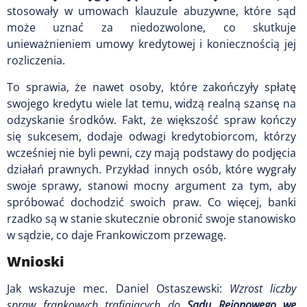
stosowały w umowach klauzule abuzywne, które sąd
może uznać za niedozwolone, co skutkuje
unieważnieniem umowy kredytowej i koniecznością jej
rozliczenia.
To sprawia, że nawet osoby, które zakończyły spłatę
swojego kredytu wiele lat temu, widzą realną szansę na
odzyskanie środków. Fakt, że większość spraw kończy
się sukcesem, dodaje odwagi kredytobiorcom, którzy
wcześniej nie byli pewni, czy mają podstawy do podjęcia
działań prawnych. Przykład innych osób, które wygrały
swoje sprawy, stanowi mocny argument za tym, aby
spróbować dochodzić swoich praw. Co więcej, banki
rzadko są w stanie skutecznie obronić swoje stanowisko
w sądzie, co daje Frankowiczom przewagę.
Wnioski
Jak wskazuje mec. Daniel Ostaszewski:
Wzrost liczby
spraw frankowych trafiających do
Sądu Rejonowego we