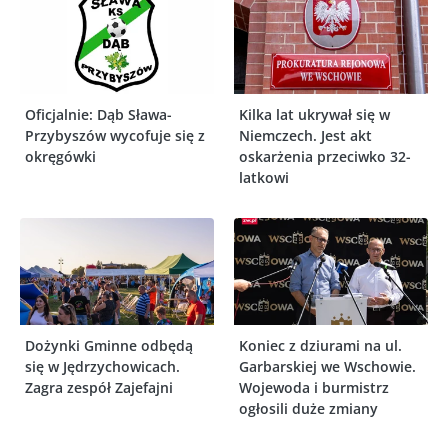
Oficjalnie: Dąb Sława-
Kilka lat ukrywał się w
Przybyszów wycofuje się z
Niemczech. Jest akt
okręgówki
oskarżenia przeciwko 32-
latkowi
Dożynki Gminne odbędą
Koniec z dziurami na ul.
się w Jędrzychowicach.
Garbarskiej we Wschowie.
Zagra zespół Zajefajni
Wojewoda i burmistrz
ogłosili duże zmiany