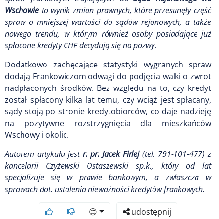
Wschowie
to wynik zmian prawnych, które przesunęły część
spraw o mniejszej wartości do sądów rejonowych, a także
nowego trendu, w którym również osoby posiadające już
spłacone kredyty CHF decydują się na pozwy
.
Dodatkowo zachęcające statystyki wygranych spraw
dodają Frankowiczom odwagi do podjęcia walki o zwrot
nadpłaconych środków. Bez względu na to, czy kredyt
został spłacony kilka lat temu, czy wciąż jest spłacany,
sądy stoją po stronie kredytobiorców, co daje nadzieję
na pozytywne rozstrzygnięcia dla mieszkańców
Wschowy i okolic.
Autorem artykułu jest
r. pr. Jacek Firlej
(tel. 791-101-477) z
kancelarii Czyżewski Ostaszewski sp.k., który od lat
specjalizuje się w prawie bankowym, a zwłaszcza w
sprawach dot. ustalenia nieważności kredytów frankowych.
😊
udostępnij