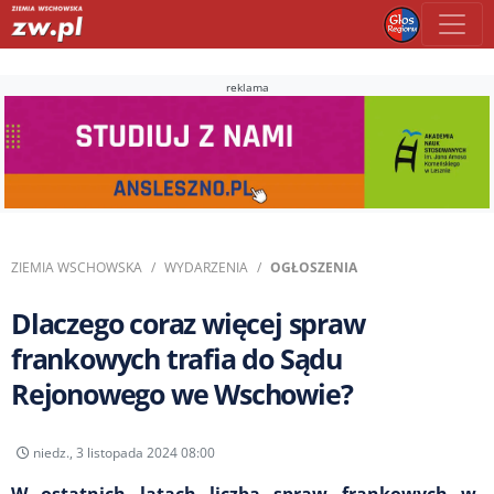
reklama
ZIEMIA WSCHOWSKA
WYDARZENIA
OGŁOSZENIA
Dlaczego coraz więcej spraw
frankowych trafia do Sądu
Rejonowego we Wschowie?
niedz., 3 listopada 2024 08:00
W ostatnich latach liczba spraw frankowych w