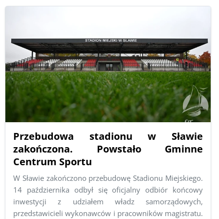
Przebudowa stadionu w Sławie
zakończona. Powstało Gminne
Centrum Sportu
W Sławie zakończono przebudowę Stadionu Miejskiego.
14 października odbył się oficjalny odbiór końcowy
inwestycji z udziałem władz samorządowych,
przedstawicieli wykonawców i pracowników magistratu.