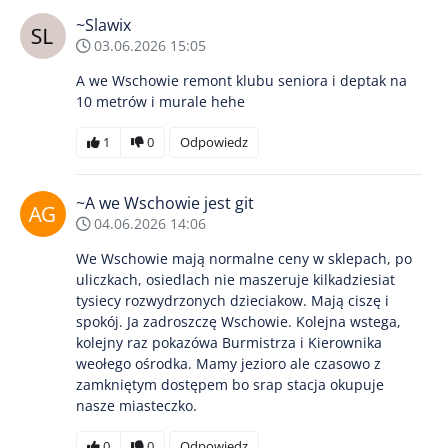
~Slawix
03.06.2026 15:05
A we Wschowie remont klubu seniora i deptak na
10 metrów i murale hehe
1
0
Odpowiedz
~A we Wschowie jest git
04.06.2026 14:06
We Wschowie mają normalne ceny w sklepach, po
uliczkach, osiedlach nie maszeruje kilkadziesiat
tysiecy rozwydrzonych dzieciakow. Mają ciszę i
spokój. Ja zadroszczę Wschowie. Kolejna wstega,
kolejny raz pokazówa Burmistrza i Kierownika
weołego ośrodka. Mamy jezioro ale czasowo z
zamkniętym dostępem bo srap stacja okupuje
nasze miasteczko.
0
0
Odpowiedz