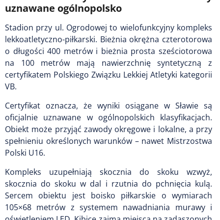
uznawane ogólnopolsko
Stadion przy ul. Ogrodowej to wielofunkcyjny kompleks
lekkoatletyczno-piłkarski. Bieżnia okrężna czterotorowa
o długości 400 metrów i bieżnia prosta sześciotorowa
na 100 metrów mają nawierzchnię syntetyczną z
certyfikatem Polskiego Związku Lekkiej Atletyki kategorii
VB.
Certyfikat oznacza, że wyniki osiągane w Sławie są
oficjalnie uznawane w ogólnopolskich klasyfikacjach.
Obiekt może przyjąć zawody okręgowe i lokalne, a przy
spełnieniu określonych warunków – nawet Mistrzostwa
Polski U16.
Kompleks uzupełniają skocznia do skoku wzwyż,
skocznia do skoku w dal i rzutnia do pchnięcia kulą.
Sercem obiektu jest boisko piłkarskie o wymiarach
105×68 metrów z systemem nawadniania murawy i
oświetleniem LED. Kibice zajmą miejsca na zadaszonych