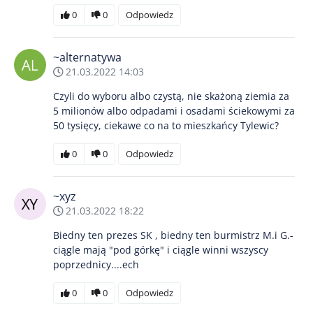
0
0
Odpowiedz
~alternatywa
21.03.2022 14:03
Czyli do wyboru albo czystą, nie skażoną ziemia za
5 milionów albo odpadami i osadami ściekowymi za
50 tysięcy, ciekawe co na to mieszkańcy Tylewic?
0
0
Odpowiedz
~xyz
21.03.2022 18:22
Biedny ten prezes SK , biedny ten burmistrz M.i G.-
ciągle mają "pod górkę" i ciągle winni wszyscy
poprzednicy....ech
0
0
Odpowiedz