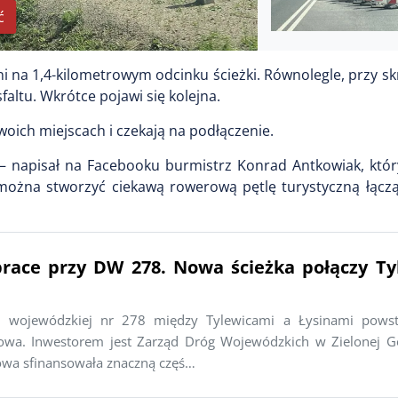
ć
 na 1,4-kilometrowym odcinku ścieżki. Równolegle, przy s
faltu. Wkrótce pojawi się kolejna.
woich miejscach i czekają na podłączenie.
a – napisał na Facebooku burmistrz Konrad Antkowiak, któ
e można stworzyć ciekawą rowerową pętlę turystyczną łącz
prace przy DW 278. Nowa ścieżka połączy Ty
i wojewódzkiej nr 278 między Tylewicami a Łysinami powst
owa. Inwestorem jest Zarząd Dróg Wojewódzkich w Zielonej Gó
a sfinansowała znaczną częś…