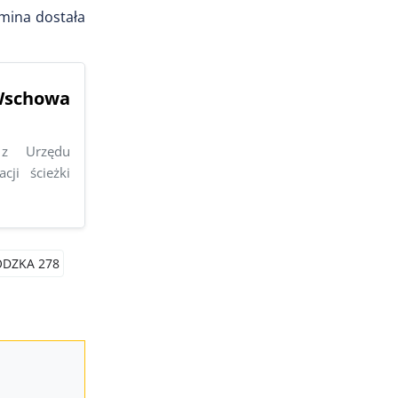
gmina dostała
 Wschowa
 z Urzędu
ji ścieżki
DZKA 278