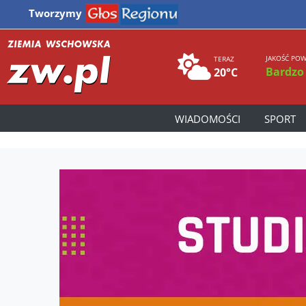
Tworzymy
JAKOŚĆ POW
TERAZ
Bardzo
20°C
WIADOMOŚCI
SPORT