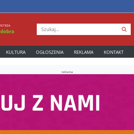
IETRZA
 dobra
KULTURA
OGŁOSZENIA
REKLAMA
KONTAKT
reklama