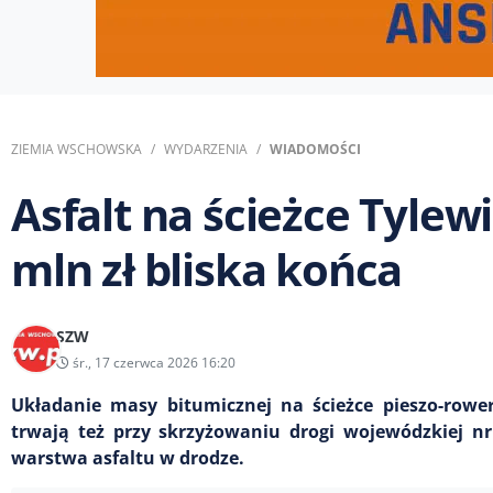
ZIEMIA WSCHOWSKA
WYDARZENIA
WIADOMOŚCI
Asfalt na ścieżce Tylew
mln zł bliska końca
SZW
śr., 17 czerwca 2026 16:20
Układanie masy bitumicznej na ścieżce pieszo-rowe
trwają też przy skrzyżowaniu drogi wojewódzkiej n
warstwa asfaltu w drodze.