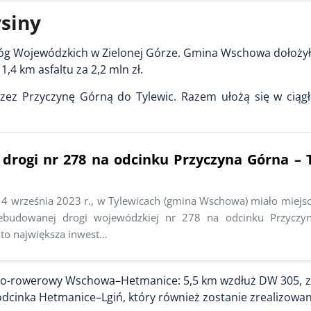
siny
róg Wojewódzkich w Zielonej Górze. Gmina Wschowa dołożyła
,4 km asfaltu za 2,2 mln zł.
zez Przyczynę Górną do Tylewic. Razem ułożą się w ciągł
 drogi nr 278 na odcinku Przyczyna Górna – 
14 września 2023 r., w Tylewicach (gmina Wschowa) miało miejsc
zebudowanej drogi wojewódzkiej nr 278 na odcinku Przyczy
t to największa inwest…
szo-rowerowy Wschowa–Hetmanice: 5,5 km wzdłuż DW 305, za
odcinka Hetmanice–Lgiń, który również zostanie zrealizowan