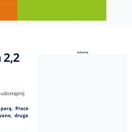
 2,2
reklama
reklama
udostępnij
parą. Prace
wane, druga