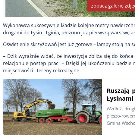
zobacz galerię zdję
Wykonawca sukcesywnie kładzie kolejne metry nawierzchni
drogami do Łysin i Lginia, ułożono już pierwszą warstwę as
Oświetlenie skrzyżowań jest już gotowe – lampy stoją na s
– Dziś wyraźnie widać, że inwestycja zbliża się do końc
relacjonuje postęp prac. – Dzięki jej ukończeniu będzi
miejscowości i tereny rekreacyjne.
Ruszają 
Łysinami
Wzdłuż drog
pieszo-rower
Gmina Wschow