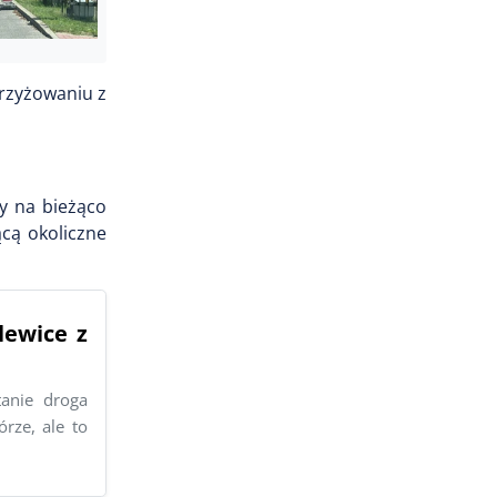
krzyżowaniu z
ry na bieżąco
ącą okoliczne
lewice z
anie droga
rze, ale to