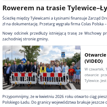
Rowerem na trasie Tylewice–Ły
Ścieżkę między Tylewicami a Łysinami finansuje Zarząd D
zł na dokumentację. Przetarg wygrała firma Colas Polska – 1
Nowy odcinek przedłuży istniejącą trasę ze Wschowy pr
zachodniej stronie gminy.
Otwarcie
(VIDEO)
W czwartek, 
otwarcie pr
Tylewice. Jes
Przypomnijmy, że w kwietniu 2026 roku otwarto ciąg pie
Polskiego Ładu. Do granicy województwa brakuje jeszcze 