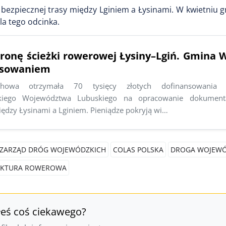
 bezpiecznej trasy między Lginiem a Łysinami. W kwietniu 
la tego odcinka.
tronę ścieżki rowerowej Łysiny–Lgiń. Gmina
nsowaniem
owa otrzymała 70 tysięcy złotych dofinansowania
kiego Województwa Lubuskiego na opracowanie dokumentac
ędzy Łysinami a Lginiem. Pieniądze pokryją wi…
ZARZĄD DRÓG WOJEWÓDZKICH
COLAS POLSKA
DROGA WOJEWÓ
UKTURA ROWEROWA
łeś coś ciekawego?