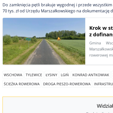
Do zamknięcia pętli brakuje wygodnej i przede wszystkim
70 tys. zł od Urzędu Marszałkowskiego na dokumentację d
Krok w s
z dofina
Gmina Wsch
Marszałkows
rowerowej mi
WSCHOWA
TYLEWICE
ŁYSINY
LGIŃ
KONRAD ANTKOWIAK
ŚCIEŻKA ROWEROWA
DROGA PIESZO-ROWEROWA
INFRASTR
Widzia