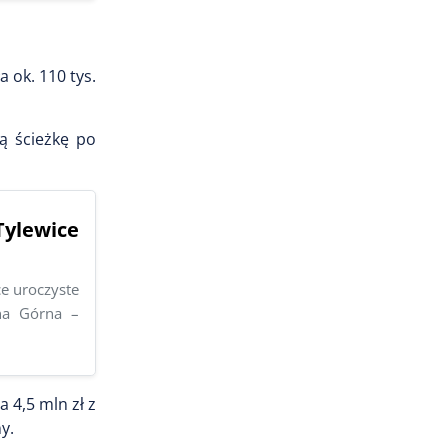
 ok. 110 tys.
ą ścieżkę po
Tylewice
e uroczyste
na Górna –
 4,5 mln zł z
y.