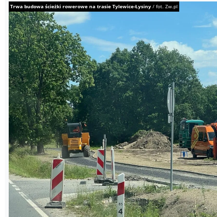
Trwa budowa ścieżki rowerowe na trasie Tylewice-Łysiny
/
fot. Zw.pl