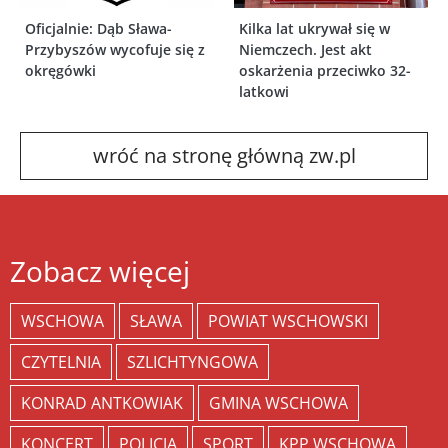
Oficjalnie: Dąb Sława-
Kilka lat ukrywał się w
Przybyszów wycofuje się z
Niemczech. Jest akt
okręgówki
oskarżenia przeciwko 32-
latkowi
wróć na stronę główną zw.pl
Zobacz więcej
WSCHOWA
SŁAWA
POWIAT WSCHOWSKI
CZYTELNIA
SZLICHTYNGOWA
KONRAD ANTKOWIAK
GMINA WSCHOWA
KONCERT
POLICJA
SPORT
KPP WSCHOWA