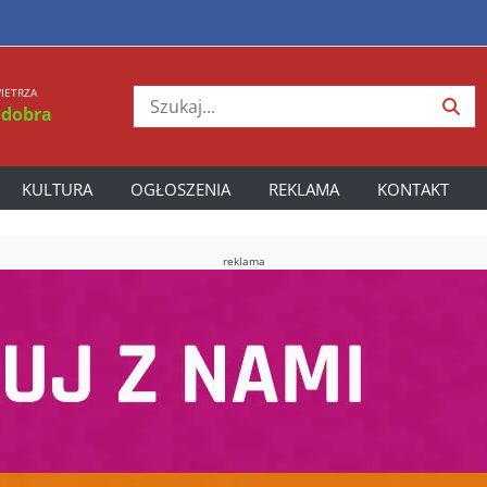
IETRZA
 dobra
KULTURA
OGŁOSZENIA
REKLAMA
KONTAKT
reklama