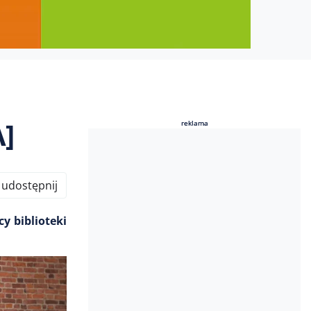
]
reklama
reklama
udostępnij
y biblioteki