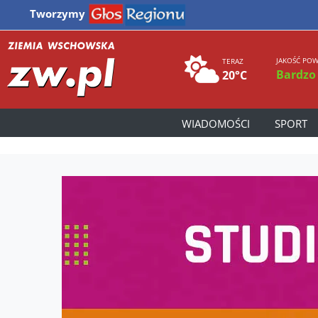
Tworzymy
JAKOŚĆ POW
TERAZ
Bardzo
20°C
WIADOMOŚCI
SPORT