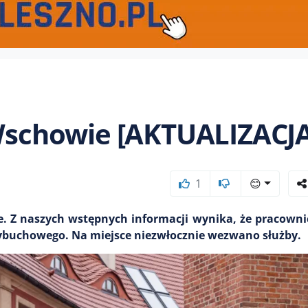
schowie [AKTUALIZACJA
1
😊
Z naszych wstępnych informacji wynika, że pracownic
wybuchowego. Na miejsce niezwłocznie wezwano służby.