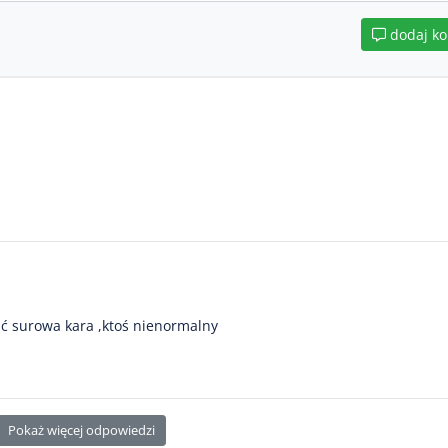
dodaj k
ać surowa kara ,ktoś nienormalny
Pokaż więcej odpowiedzi