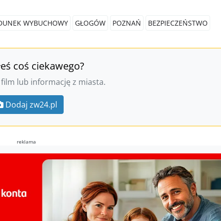
DUNEK WYBUCHOWY
GŁOGÓW
POZNAŃ
BEZPIECZEŃSTWO
łeś coś ciekawego?
 film lub informację z miasta.
Dodaj zw24.pl
reklama