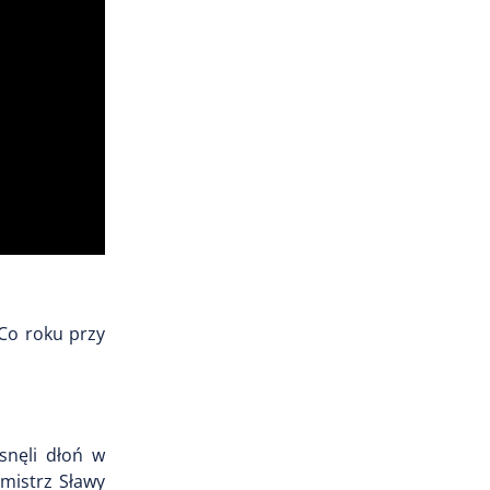
Co roku przy
snęli dłoń w
rmistrz Sławy