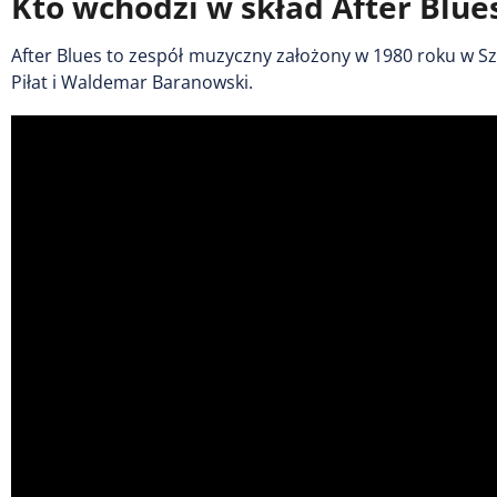
Kto wchodzi w skład After Blue
After Blues to zespół muzyczny założony w 1980 roku w Sz
Piłat i Waldemar Baranowski.