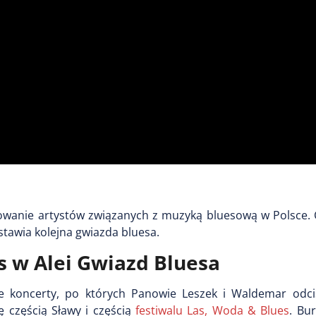
rowanie artystów związanych z muzyką bluesową w Polsce. 
stawia kolejna gwiazda bluesa.
s w Alei Gwiazd Bluesa
we koncerty, po których Panowie Leszek i Waldemar odci
ę częścią Sławy i częścią
festiwalu Las, Woda & Blues
. Bu