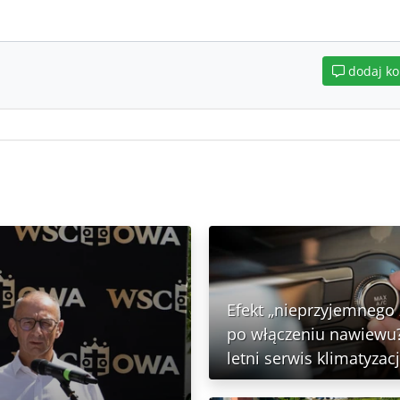
dodaj k
Efekt „nieprzyjemnego
po włączeniu nawiewu?
letni serwis klimatyzacj