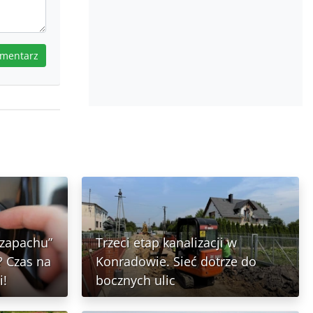
omentarz
 zapachu”
Trzeci etap kanalizacji w
 Czas na
Konradowie. Sieć dotrze do
i!
bocznych ulic