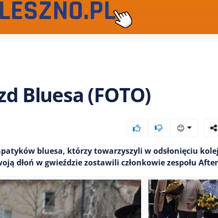
azd Bluesa (FOTO)
😊
atyków bluesa, którzy towarzyszyli w odsłonięciu kole
oją dłoń w gwieździe zostawili członkowie zespołu After