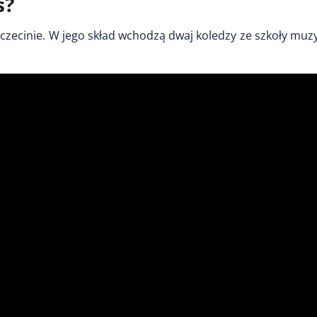
s?
czecinie. W jego skład wchodzą dwaj koledzy ze szkoły muz