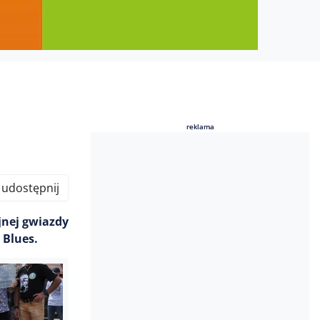
reklama
reklama
udostępnij
jnej gwiazdy
 Blues.