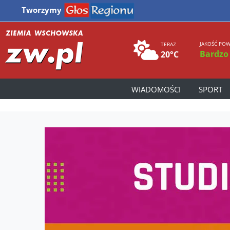
Tworzymy
JAKOŚĆ POW
TERAZ
Bardzo
20°C
WIADOMOŚCI
SPORT