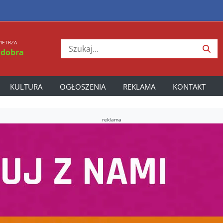
IETRZA
 dobra
KULTURA
OGŁOSZENIA
REKLAMA
KONTAKT
reklama