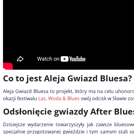
Co to jest Aleja Gwiazd Bluesa?
Aleja Gwiazd Bluesa to projekt, który ma na celu uhono
okazji festiwalu
Las, Woda & Blues
swój odcisk w Sławie zo
Odsłonięcie gwiazdy After Blue
Dzisiejsze wydarzenie towarzyszyły jak zawsze blueso
specjalnie przygotowanej gwieździe i tym samym stali si