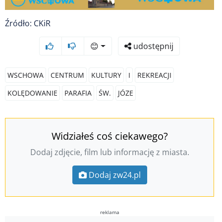
Źródło: CKiR
😊
udostępnij
WSCHOWA
CENTRUM
KULTURY
I
REKREACJI
KOLĘDOWANIE
PARAFIA
ŚW.
JÓZE
Widziałeś coś ciekawego?
Dodaj zdjęcie, film lub informację z miasta.
Dodaj zw24.pl
reklama