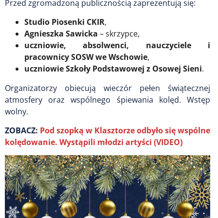
Przed zgromadzoną publicznością zaprezentują się:
Studio Piosenki CKIR
,
Agnieszka Sawicka
– skrzypce,
uczniowie, absolwenci, nauczyciele i
pracownicy SOSW we Wschowie
,
uczniowie Szkoły Podstawowej z Osowej Sieni
.
Organizatorzy obiecują wieczór pełen świątecznej
atmosfery oraz wspólnego śpiewania kolęd. Wstęp
wolny.
ZOBACZ:
Pod szopką w Klasztorze odbyło się wspólne
kolędowanie. Wystąpili młodzi artyści (VIDEO)