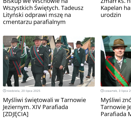
Biskup we Wschowie na
Zmarł ks. 
Wszystkich Świętych. Tadeusz
Kapelan ha
Lityński odprawi mszę na
urodzin
cmentarzu parafialnym
niedziela, 20 lipca 2025
czwartek, 3 lipca 
Myśliwi świętowali w Tarnowie
Myśliwi zn
Jeziernym. XIV Parafiada
Tarnowie Je
[ZDJĘCIA]
Parafiada 