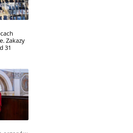
icach
. Zakazy
od 31