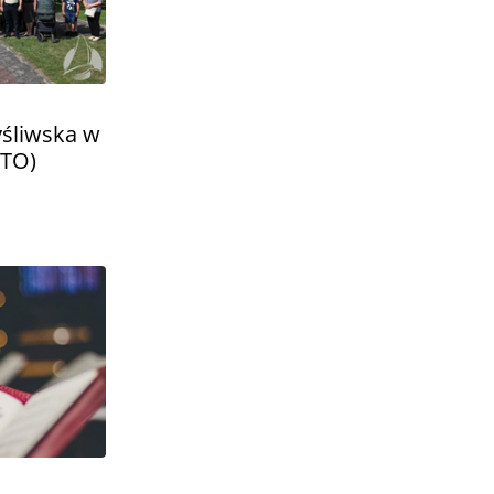
śliwska w
OTO)