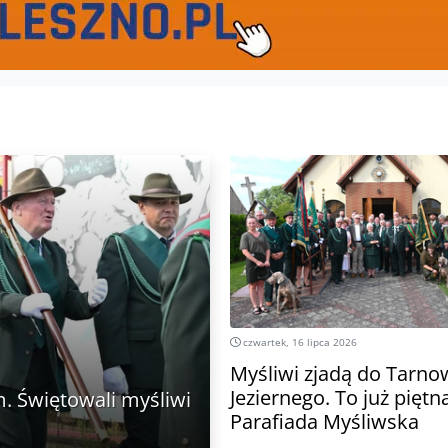
czwartek, 16 lipca 2026
Myśliwi zjadą do Tarno
Jeziernego. To już piętn
. Świętowali myśliwi
Parafiada Myśliwska