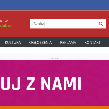
IETRZA
 dobra
KULTURA
OGŁOSZENIA
REKLAMA
KONTAKT
reklama