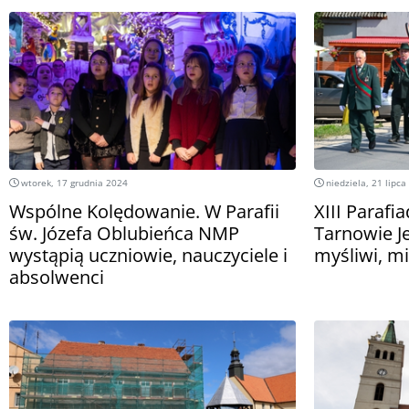
wtorek, 17 grudnia 2024
niedziela, 21 lipca
Wspólne Kolędowanie. W Parafii
XIII Parafi
św. Józefa Oblubieńca NMP
Tarnowie J
wystąpią uczniowie, nauczyciele i
myśliwi, mi
absolwenci