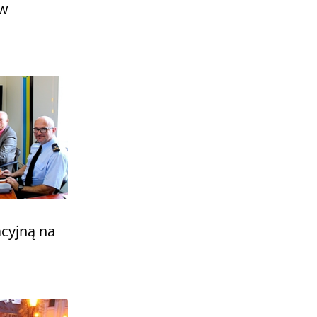
 w
cyjną na