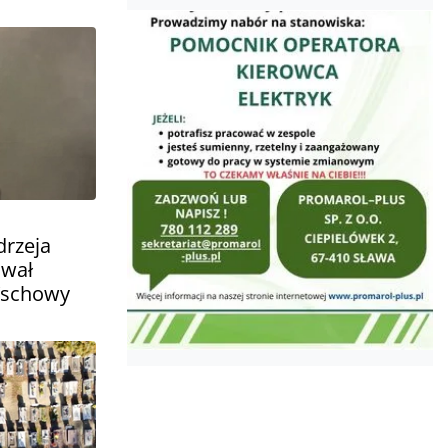
drzeja
ował
Wschowy