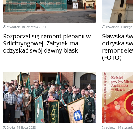
czwartek, 18 kwietnia 2024
czwartek, 1 lutego
Rozpoczął się remont plebanii w
Sławska św
Szlichtyngowej. Zabytek ma
odzyska sw
odzyskać swój dawny blask
remont ele
(FOTO)
środa, 19 lipca 2023
sobota, 14 styczni