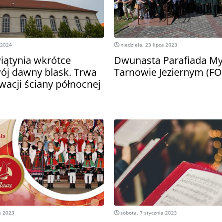
 2024
niedziela, 23 lipca 2023
iątynia wkrótce
Dwunasta Parafiada My
ój dawny blask. Trwa
Tarnowie Jeziernym (F
wacji ściany północnej
a 2023
sobota, 7 stycznia 2023