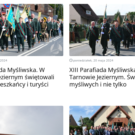
 2024
poniedziałek, 20 maja 2024
ada Myśliwska. W
XIII Parafiada Myśliwsk
eziernym świętowali
Tarnowie Jeziernym. Św
eszkańcy i turyści
myśliwych i nie tylko