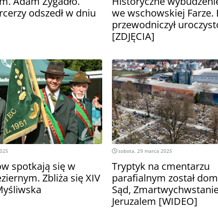
hm. Adam Żygadło.
Historyczne wybudzeni
rcerzy odszedł w dniu
we wschowskiej Farze. 
przewodniczył uroczyst
[ZDJĘCIA]
2025
sobota, 29 marca 2025
ów spotkają się w
Tryptyk na cmentarzu
ziernym. Zbliża się XIV
parafialnym został dom
Myśliwska
Sąd, Zmartwychwstanie
Jeruzalem [WIDEO]