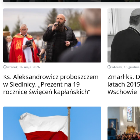
wtorek, 26 maja 2026
wtorek, 16 grudnia
Ks. Aleksandrowicz proboszczem
Zmarł ks. 
w Siedlnicy. „Prezent na 19
latach 201
rocznicę święceń kapłańskich”
Wschowie