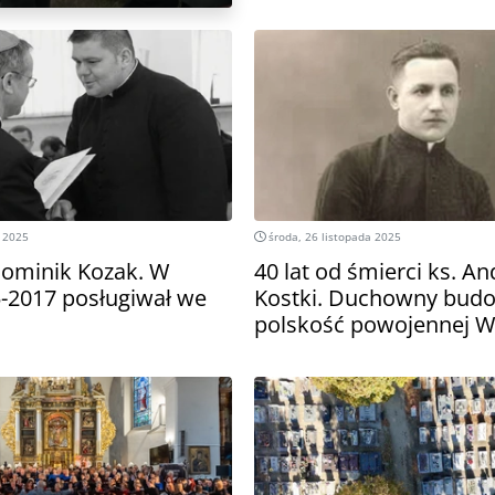
 2025
środa, 26 listopada 2025
Dominik Kozak. W
40 lat od śmierci ks. An
5-2017 posługiwał we
Kostki. Duchowny bud
polskość powojennej 