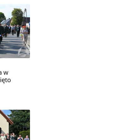
a w
ięto