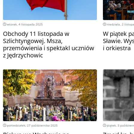
wtorek, 4 listopada 2025
niedziela, 2 listo
Obchody 11 listopada w
W piątek p
Szlichtyngowej. Msza,
Sławie. Wy
przemówienia i spektakl uczniów
i orkiestra
z Jędrzychowic
poniedziałek, 27 października 2025
piątek, 3 paździer