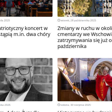
pada 2025
wtorek, 28 października 2025
atriotyczny koncert w
Zmiany w ruchu w okol
stąpią m.in. dwa chóry
cmentarzy we Wschowie
zatrzymywania się już 
października
nika 2025
sobota, 30 sierpnia 2025