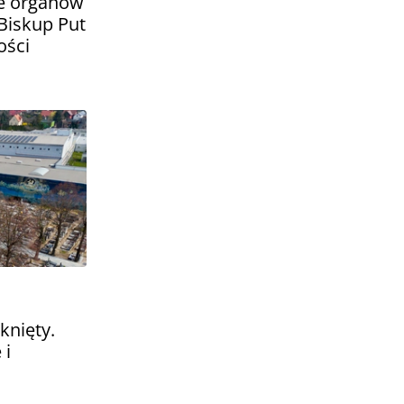
e organów
Biskup Put
ości
knięty.
 i