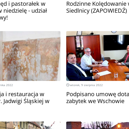
ęd i pastorałek w
Rodzinne Kolędowanie
 niedzielę - udział
Siedlnicy (ZAPOWIEDŹ)
wy!
nika 2022
wtorek, 9 sierpnia 2022
a i restauracja w
Podpisano umowę dota
. Jadwigi Śląskiej w
zabytek we Wschowie