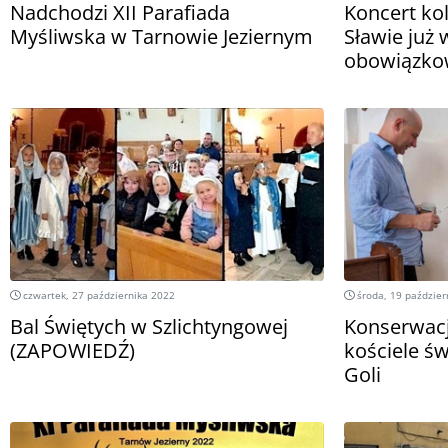
Nadchodzi XII Parafiada
Koncert kol
Myśliwska w Tarnowie Jeziernym
Sławie już w
obowiązko
czwartek, 27 października 2022
środa, 19 paździer
Bal Świętych w Szlichtyngowej
Konserwacj
(ZAPOWIEDŹ)
kościele św
Goli