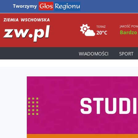
Tworzymy
JAKOŚĆ POW
TERAZ
Bardzo
20°C
WIADOMOŚCI
SPORT