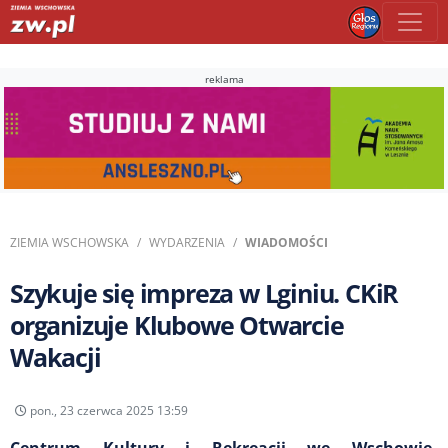
reklama
ZIEMIA WSCHOWSKA
WYDARZENIA
WIADOMOŚCI
Szykuje się impreza w Lginiu. CKiR
organizuje Klubowe Otwarcie
Wakacji
pon., 23 czerwca 2025 13:59
Centrum Kultury i Rekreacji we Wschowie