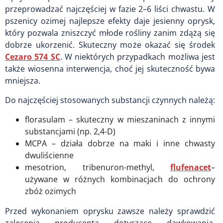
przeprowadzać najczęściej w fazie 2–6 liści chwastu. W
pszenicy ozimej najlepsze efekty daje jesienny oprysk,
który pozwala zniszczyć młode rośliny zanim zdążą się
dobrze ukorzenić. Skuteczny może okazać się środek
Cezaro 574 SC
. W niektórych przypadkach możliwa jest
także wiosenna interwencja, choć jej skuteczność bywa
mniejsza.
Do najczęściej stosowanych substancji czynnych należą:
florasulam – skuteczny w mieszaninach z innymi
substancjami (np. 2,4-D)
MCPA – działa dobrze na maki i inne chwasty
dwuliścienne
mesotrion, tribenuron-methyl,
flufenacet
–
używane w różnych kombinacjach do ochrony
zbóż ozimych
Przed wykonaniem oprysku zawsze należy sprawdzić
zalecenia producenta dotyczące dawkowania,