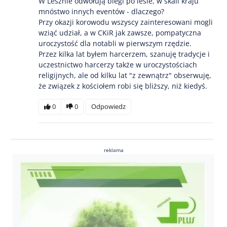
W Lesznie odwołują biegi po lesie, w skali kraju
mnóstwo innych eventów - dlaczego?
Przy okazji korowodu wszyscy zainteresowani mogli
wziąć udział, a w CKiR jak zawsze, pompatyczna
uroczystość dla notabli w pierwszym rzędzie.
Przez kilka lat byłem harcerzem, szanuję tradycje i
uczestnictwo harcerzy także w uroczystościach
religijnych, ale od kilku lat "z zewnątrz" obserwuję,
że związek z kościołem robi się bliższy, niż kiedyś.
0
0
Odpowiedz
reklama