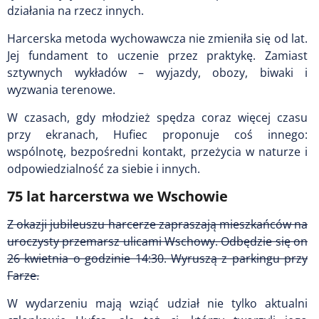
działania na rzecz innych.
Harcerska metoda wychowawcza nie zmieniła się od lat.
Jej fundament to uczenie przez praktykę. Zamiast
sztywnych wykładów – wyjazdy, obozy, biwaki i
wyzwania terenowe.
W czasach, gdy młodzież spędza coraz więcej czasu
przy ekranach, Hufiec proponuje coś innego:
wspólnotę, bezpośredni kontakt, przeżycia w naturze i
odpowiedzialność za siebie i innych.
75 lat harcerstwa we Wschowie
Z okazji jubileuszu harcerze zapraszają mieszkańców na
uroczysty przemarsz ulicami Wschowy. Odbędzie się on
26 kwietnia o godzinie 14:30. Wyruszą z parkingu przy
Farze.
W wydarzeniu mają wziąć udział nie tylko aktualni