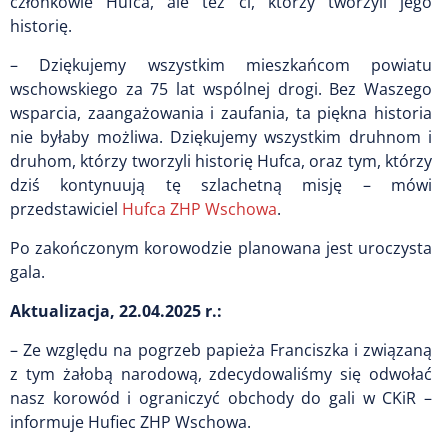
członkowie Hufca, ale też ci, którzy tworzyli jego
historię.
– Dziękujemy wszystkim mieszkańcom powiatu
wschowskiego za 75 lat wspólnej drogi. Bez Waszego
wsparcia, zaangażowania i zaufania, ta piękna historia
nie byłaby możliwa. Dziękujemy wszystkim druhnom i
druhom, którzy tworzyli historię Hufca, oraz tym, którzy
dziś kontynuują tę szlachetną misję – mówi
przedstawiciel
Hufca ZHP Wschowa
.
Po zakończonym korowodzie planowana jest uroczysta
gala.
Aktualizacja, 22.04.2025 r.:
– Ze względu na pogrzeb papieża Franciszka i związaną
z tym żałobą narodową, zdecydowaliśmy się odwołać
nasz korowód i ograniczyć obchody do gali w CKiR –
informuje Hufiec ZHP Wschowa.