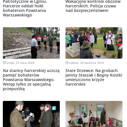
Patriotycznie w Lginiu.
Wakacyjne kontrole obozów
Harcerze oddali hołd
harcerskich. Policja czuwa
bohaterom Powstania
nad bezpieczeństwem
Warszawskiego
środa, 24 lipca 2024
sobota, 20 kwietnia 2024
Na stanicy harcerskiej uczczą
Stare Drzewce: Na grobach
pamięć bohaterów
Janiny Staszak i Bogny Kostki
Powstania Warszawskiego.
umieszczono krzyże
Wstęp tylko ze specjalną
harcerskie
przepustką