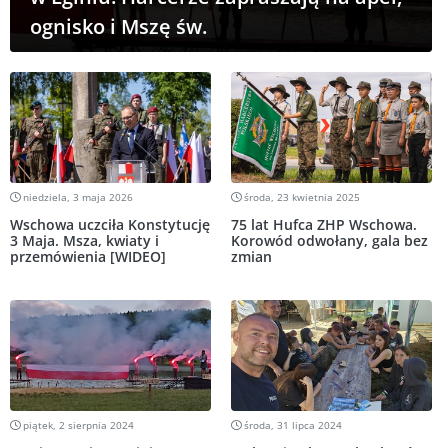
ognisko i Mszę św.
niedziela, 3 maja 2026
środa, 23 kwietnia 2025
Wschowa uczciła Konstytucję
75 lat Hufca ZHP Wschowa.
3 Maja. Msza, kwiaty i
Korowód odwołany, gala bez
przemówienia [WIDEO]
zmian
piątek, 2 sierpnia 2024
środa, 31 lipca 2024