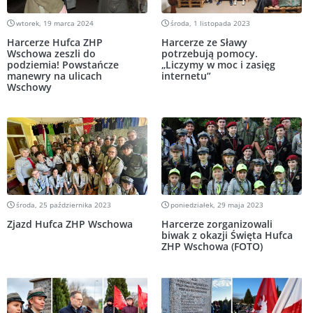
wtorek, 19 marca 2024
środa, 1 listopada 2023
Harcerze Hufca ZHP
Harcerze ze Sławy
Wschowa zeszli do
potrzebują pomocy.
podziemia! Powstańcze
„Liczymy w moc i zasięg
manewry na ulicach
internetu”
Wschowy
środa, 25 października 2023
poniedziałek, 29 maja 2023
Zjazd Hufca ZHP Wschowa
Harcerze zorganizowali
biwak z okazji Święta Hufca
ZHP Wschowa (FOTO)