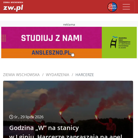
reklama
ZIEMIA WSCHOWSKA
WYDARZENIA
HARCERZE
śr., 29 lipca 2026
Godzina „W” na stanicy
w Lginiu. Harcerze zapraszają na apel,