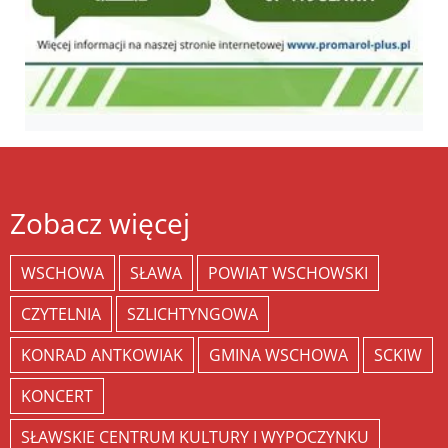
Zobacz więcej
WSCHOWA
SŁAWA
POWIAT WSCHOWSKI
CZYTELNIA
SZLICHTYNGOWA
KONRAD ANTKOWIAK
GMINA WSCHOWA
SCKIW
KONCERT
SŁAWSKIE CENTRUM KULTURY I WYPOCZYNKU