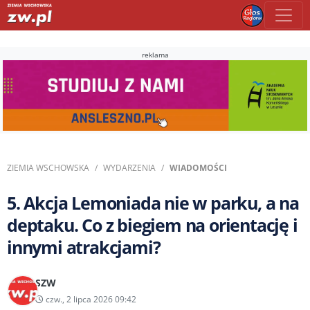
reklama
ZIEMIA WSCHOWSKA
WYDARZENIA
WIADOMOŚCI
5. Akcja Lemoniada nie w parku, a na
deptaku. Co z biegiem na orientację i
innymi atrakcjami?
SZW
czw., 2 lipca 2026 09:42