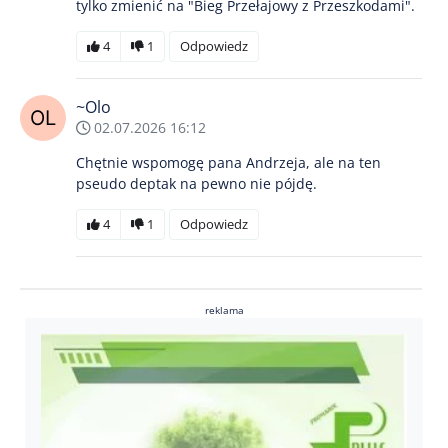
tylko zmienić na "Bieg Przełajowy z Przeszkodami".
4
1
Odpowiedz
~Olo
02.07.2026 16:12
Chętnie wspomogę pana Andrzeja, ale na ten
pseudo deptak na pewno nie pójdę.
4
1
Odpowiedz
reklama