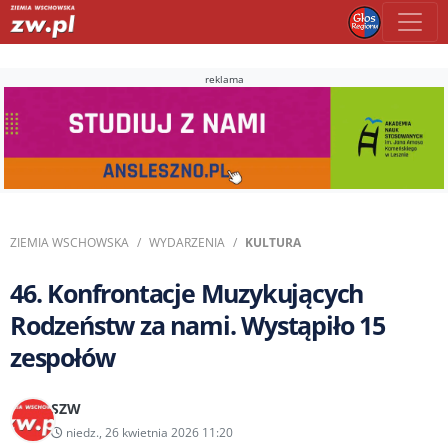
reklama
ZIEMIA WSCHOWSKA
WYDARZENIA
KULTURA
46. Konfrontacje Muzykujących
Rodzeństw za nami. Wystąpiło 15
zespołów
SZW
niedz., 26 kwietnia 2026 11:20