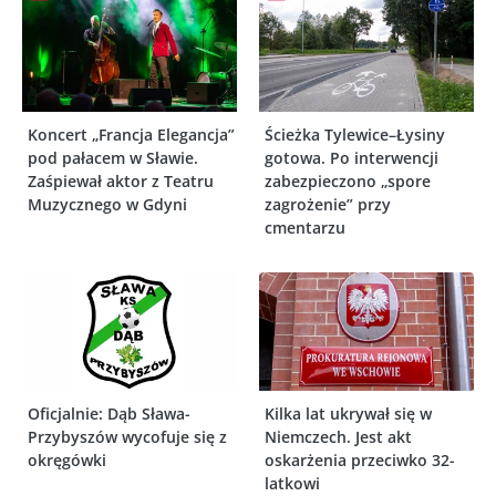
Koncert „Francja Elegancja”
Ścieżka Tylewice–Łysiny
pod pałacem w Sławie.
gotowa. Po interwencji
Zaśpiewał aktor z Teatru
zabezpieczono „spore
Muzycznego w Gdyni
zagrożenie” przy
cmentarzu
Oficjalnie: Dąb Sława-
Kilka lat ukrywał się w
Przybyszów wycofuje się z
Niemczech. Jest akt
okręgówki
oskarżenia przeciwko 32-
latkowi