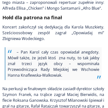
tego miasta – zaproponowali repertuar zupełnie inny:
Alfreda Ellisa „Chicken” i Mongo Santamarii „Afro Blue”.
Hołd dla patrona na finał
Koncert zakończył się dedykacją dla Karola Muszkiety.
Sześcioosobowy zespół zagrał „Opowiadaj mi”
Zbigniewa Wodeckiego.
– Pan Karol cały czas opowiadał anegdoty.
Mówił także, że jeżeli ktoś zna nuty, to tak jakby
znał trzeci język obcy – wspominała
Przewodnicząca Rady Miejskiej we Wschowie
Hanna Knaflewska-Walkowiak.
Na perkusji w finałowym składzie zasiadł dyrektor szkoły
Szymon Franek, na trąbce zagrał Maciej
Bierwidis
, na
flecie Roksana Ganowska. Krzysztof Milanowski śpiewał i
grał na gitarze, Rafał Ratajczak towarzyszył na gitarze, a