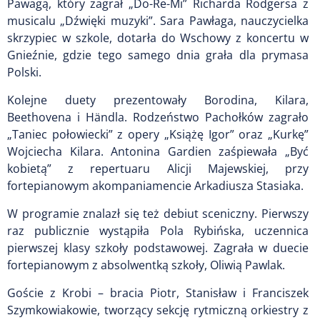
Pawagą, który zagrał „Do-Re-Mi” Richarda Rodgersa z
musicalu „Dźwięki muzyki”. Sara Pawłaga, nauczycielka
skrzypiec w szkole, dotarła do Wschowy z koncertu w
Gnieźnie, gdzie tego samego dnia grała dla prymasa
Polski.
Kolejne duety prezentowały Borodina, Kilara,
Beethovena i Händla. Rodzeństwo Pachołków zagrało
„Taniec połowiecki” z opery „Książę Igor” oraz „Kurkę”
Wojciecha Kilara. Antonina Gardien zaśpiewała „Być
kobietą” z repertuaru Alicji Majewskiej, przy
fortepianowym akompaniamencie Arkadiusza Stasiaka.
W programie znalazł się też debiut sceniczny. Pierwszy
raz publicznie wystąpiła Pola Rybińska, uczennica
pierwszej klasy szkoły podstawowej. Zagrała w duecie
fortepianowym z absolwentką szkoły, Oliwią Pawlak.
Goście z Krobi – bracia Piotr, Stanisław i Franciszek
Szymkowiakowie, tworzący sekcję rytmiczną orkiestry z