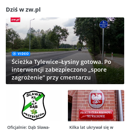
Dziś w zw.pl
VIDEO
Ścieżka Tylewice–Łysiny gotowa. Po
interwencji zabezpieczono „spore
zagrożenie” przy cmentarzu
Oficjalnie: Dąb Sława-
Kilka lat ukrywał się w