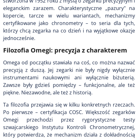
stworzona w 1952 roku z myślą o zegarku precyzyjnym i
eleganckim zarazem. Charakterystyczne „pazury" na
kopercie, tarcze w wielu wariantach, mechanizmy
certyfikowane jako chronometry – to seria dla tych,
którzy chcą zegarka na co dzień i na wyjątkowe okazje
jednocześnie.
Filozofia Omegi: precyzja z charakterem
Omega od początku stawiała na coś, co można nazwać
precyzją z duszą. Jej zegarki nie były nigdy wyłącznie
instrumentami naukowymi ani wyłącznie biżuterią.
Zawsze były gdzieś pomiędzy – funkcjonalne, ale też
piękne. Niezawodne, ale też z historią.
Ta filozofia przejawia się w kilku konkretnych rzeczach.
Po pierwsze – certyfikacja COSC. Większość zegarków
Omegi przechodzi przez rygorystyczne testy
szwajcarskiego Instytutu Kontroli Chronometrycznej,
który potwierdza, że mechanizm działa z dokładnością