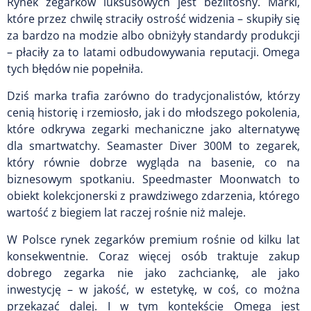
Rynek zegarków luksusowych jest bezlitosny. Marki,
które przez chwilę straciły ostrość widzenia – skupiły się
za bardzo na modzie albo obniżyły standardy produkcji
– płaciły za to latami odbudowywania reputacji. Omega
tych błędów nie popełniła.
Dziś marka trafia zarówno do tradycjonalistów, którzy
cenią historię i rzemiosło, jak i do młodszego pokolenia,
które odkrywa zegarki mechaniczne jako alternatywę
dla smartwatchy. Seamaster Diver 300M to zegarek,
który równie dobrze wygląda na basenie, co na
biznesowym spotkaniu. Speedmaster Moonwatch to
obiekt kolekcjonerski z prawdziwego zdarzenia, którego
wartość z biegiem lat raczej rośnie niż maleje.
W Polsce rynek zegarków premium rośnie od kilku lat
konsekwentnie. Coraz więcej osób traktuje zakup
dobrego zegarka nie jako zachciankę, ale jako
inwestycję – w jakość, w estetykę, w coś, co można
przekazać dalej. I w tym kontekście Omega jest