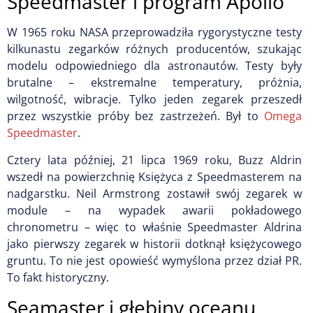
Speedmaster i program Apollo
W 1965 roku NASA przeprowadziła rygorystyczne testy
kilkunastu zegarków różnych producentów, szukając
modelu odpowiedniego dla astronautów. Testy były
brutalne – ekstremalne temperatury, próżnia,
wilgotność, wibracje. Tylko jeden zegarek przeszedł
przez wszystkie próby bez zastrzeżeń. Był to
Omega
Speedmaster
.
Cztery lata później, 21 lipca 1969 roku, Buzz Aldrin
wszedł na powierzchnię Księżyca z Speedmasterem na
nadgarstku. Neil Armstrong zostawił swój zegarek w
module – na wypadek awarii pokładowego
chronometru – więc to właśnie Speedmaster Aldrina
jako pierwszy zegarek w historii dotknął księżycowego
gruntu. To nie jest opowieść wymyślona przez dział PR.
To fakt historyczny.
Seamaster i głębiny oceanu