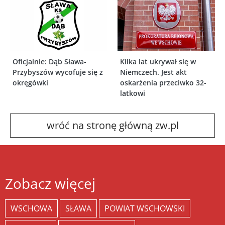
Oficjalnie: Dąb Sława-
Kilka lat ukrywał się w
Przybyszów wycofuje się z
Niemczech. Jest akt
okręgówki
oskarżenia przeciwko 32-
latkowi
wróć na stronę główną zw.pl
Zobacz więcej
WSCHOWA
SŁAWA
POWIAT WSCHOWSKI