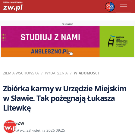
reklama
ZIEMIA WSCHOWSKA
WYDARZENIA
WIADOMOŚCI
Zbiórka karmy w Urzędzie Miejskim
w Sławie. Tak pożegnają Łukasza
Litewkę
SZW
wt., 28 kwietnia 2026 09:25