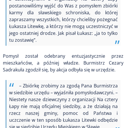
postanowiliśmy wyjść do Was z pomysłem zbiórki
karmy dla sławskiego schroniska, do której
zapraszamy wszystkich, którzy chcieliby pożegnać
Łukasza Litewkę, a którzy nie mogą uczestniczyć w
jego ostatniej drodze. Jak pisał Łukasz: „ja to tylko
tu zostawię”.
Pomysł został odebrany entuzjastycznie przez
mieszkańców, a później władze. Burmistrz Cezary
Sadrakuła zgodził się, by akcja odbyła się w urzędzie.
– Zbiórkę zrobimy za zgodą Pana Burmistrza
w siedzibie urzędu – wyjaśniła pomysłodawczyni. –
Niestety nasze dziewczyny z organizacji Na cztery
Łapy nie mają oficjalnej siedziby, a że działają na
rzecz naszej gminy, pomoc od Państwa i
uczczenie w ten sposób Łukasza Litewki odbędzie
się w siedzibie Urzędu Miejskiego w Sławie.