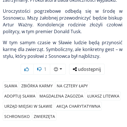
zatrzymany. Prokuratura bada okoliczności wypadku.
Uroczystości pogrzebowe odbędą się w środę w
Sosnowcu. Mszy żałobnej przewodniczyć będzie biskup
Artur Ważny. Kondolencje rodzinie złożyli czołowi
politycy, w tym premier Donald Tusk.
W tym samym czasie w Sławie ludzie będą przynosić
karmę dla zwierząt. Symboliczny, ale konkretny gest – w
stylu, który posłowi z Sosnowca był najbliższy.
1
😊
udostępnij
SŁAWA
ZBIÓRKA KARMY
NA CZTERY ŁAPY
ADOPTUJ SŁAWA
MAGDALENA ZAGOZDA
ŁUKASZ LITEWKA
URZĄD MIEJSKI W SŁAWIE
AKCJA CHARYTATYWNA
SCHRONISKO
ZWIERZĘTA