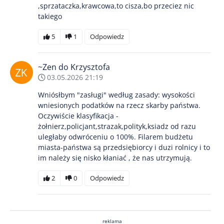
,sprzataczka,krawcowa,to cisza,bo przeciez nic
takiego
5
1
Odpowiedz
~Zen do Krzysztofa
03.05.2026 21:19
Wniósłbym "zasługi" według zasady: wysokości
wniesionych podatków na rzecz skarby państwa.
Oczywiście klasyfikacja -
żołnierz,policjant,strazak,polityk,ksiadz od razu
uległaby odwróceniu o 100%. Filarem budżetu
miasta-państwa są przedsiębiorcy i duzi rolnicy i to
im należy się nisko kłaniać , że nas utrzymują.
2
0
Odpowiedz
reklama