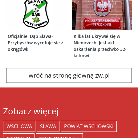
Oficjalnie: Dąb Sława-
Kilka lat ukrywał się w
Przybyszów wycofuje się z
Niemczech. Jest akt
okręgówki
oskarżenia przeciwko 32-
latkowi
wróć na stronę główną zw.pl
Zobacz więcej
WSCHOWA
SŁAWA
POWIAT WSCHOWSKI