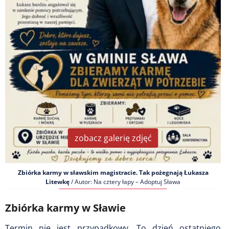
zobacz galerię zdjęć
Zbiórka karmy w sławskim magistracie. Tak pożegnają Łukasza
Litewkę
/ Autor: Na cztery łapy – Adoptuj Sława
Zbiórka karmy w Sławie
Termin nie jest przypadkowy. To dzień ostatniego