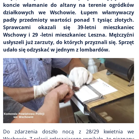
koncie włamanie do altany na terenie ogródków
działkowych we Wschowie. Łupem włamywaczy
padły przedmioty wartości ponad 1 tysiąc złotych.
Sprawcami okazali się 39-letni mieszkaniec
Wschowy i 29 -letni mieszkaniec Leszna. Mężczyźni
usłyszeli już zarzuty, do których przyznali się. Sprzęt
udało się odzyskać w jednym z lombardów.
Do zdarzenia doszło nocą z 28/29 kwietnia we
Wschowie. Z relacji zgłaszającego wynikało, że nieznany