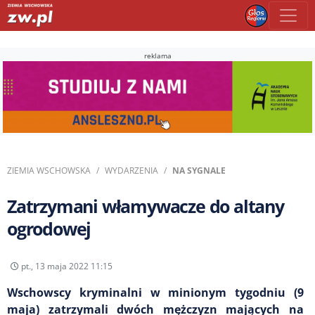
reklama
ZIEMIA WSCHOWSKA
WYDARZENIA
NA SYGNALE
Zatrzymani włamywacze do altany
ogrodowej
pt., 13 maja 2022 11:15
Wschowscy kryminalni w minionym tygodniu (9
maja) zatrzymali dwóch mężczyzn mających na